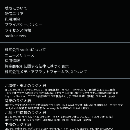
聴取について
配信エリア
利用規約
プライバシーポリシー
ライセンス情報
radiko news
株式会社radikoについて
ニュースリリース
採用情報
特定商取引に関する法律に基づく表示
株式会社メディアプラットフォームラボについて
北海道・東北のラジオ局
ＨＢＣラジオ
ＳＴＶラジオ
AIR-G'（FM北海道）
FM NORTH WAVE
ＲＡＢ青森放送
エフエム青森
IBCラジオ
エフエム岩手
tbcラジオ
Date fm（エフエム仙台）
ABSラジオ
エフエム秋田
YBC山形放送
Rhythm Station エフエム山形
RFCラジオ福島
ふくしまFM
NHK AM（札幌）
NHK AM（仙台）
関東のラジオ局
TBSラジオ
文化放送
ニッポン放送
interfm
TOKYO FM
J-WAVE
ラジオ日本
BAYFM78
NACK5
ＦＭヨコハマ
LuckyFM 茨城放送
CRT栃木放送
RadioBerry
FM GUNMA
NHK AM（東京）
北陸・甲信越のラジオ局
ＢＳＮラジオ
FM NIIGATA
ＫＮＢラジオ
ＦＭとやま
MROラジオ
エフエム石川
FBCラジオ
FM福井
YBSラジオ
FM FUJI
SBCラジオ
ＦＭ長野
NHK AM（東京）
NHK AM（名古屋）
中部のラジオ局
CBCラジオ
東海ラジオ
ぎふチャン
ZIP-FM
FM AICHI
ＦＭ ＧＩＦＵ
SBSラジオ
K-MIX SHIZUOKA