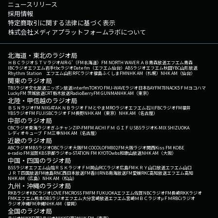
ニュースリリース
採用情報
特定商取引に関する法律に基づく表示
株式会社メディアプラットフォームラボについて
北海道・東北のラジオ局
ＨＢＣラジオ
ＳＴＶラジオ
AIR-G'（FM北海道）
FM NORTH WAVE
ＲＡＢ青森放送
エフエム青森
IBCラジオ
エフエム岩手
tbcラジオ
Date fm（エフエム仙台）
ABSラジオ
エフエム秋田
YBC山形放送
Rhythm Station エフエム山形
RFCラジオ福島
ふくしまFM
NHK AM（札幌）
NHK AM（仙台）
関東のラジオ局
TBSラジオ
文化放送
ニッポン放送
interfm
TOKYO FM
J-WAVE
ラジオ日本
BAYFM78
NACK5
ＦＭヨコハマ
LuckyFM 茨城放送
CRT栃木放送
RadioBerry
FM GUNMA
NHK AM（東京）
北陸・甲信越のラジオ局
ＢＳＮラジオ
FM NIIGATA
ＫＮＢラジオ
ＦＭとやま
MROラジオ
エフエム石川
FBCラジオ
FM福井
YBSラジオ
FM FUJI
SBCラジオ
ＦＭ長野
NHK AM（東京）
NHK AM（名古屋）
中部のラジオ局
CBCラジオ
東海ラジオ
ぎふチャン
ZIP-FM
FM AICHI
ＦＭ ＧＩＦＵ
SBSラジオ
K-MIX SHIZUOKA
レディオキューブ ＦＭ三重
NHK AM（名古屋）
近畿のラジオ局
ABCラジオ
MBSラジオ
OBCラジオ大阪
FM COCOLO
FM802
FM大阪
ラジオ関西
Kiss FM KOBE
e-radio FM滋賀
KBS京都ラジオ
α-STATION FM KYOTO
wbs和歌山放送
NHK AM（大阪）
中国・四国のラジオ局
BSSラジオ
エフエム山陰
ＲＳＫラジオ
ＦＭ岡山
RCCラジオ
広島FM
ＫＲＹ山口放送
エフエム山口
ＪＲＴ四国放送
FM徳島
RNC西日本放送
FM香川
RNB南海放送
FM愛媛
RKC高知放送
エフエム高知
NHK AM（広島）
NHK AM（松山）
九州・沖縄のラジオ局
RKBラジオ
KBCラジオ
LOVE FM
CROSS FM
FM FUKUOKA
エフエム佐賀
NBCラジオ
FM長崎
RKKラジオ
FMKエフエム熊本
OBSラジオ
エフエム大分
宮崎放送
エフエム宮崎
ＭＢＣラジオ
μＦＭ
RBCiラジオ
ラジオ沖縄
FM沖縄
NHK AM（福岡）
全国のラジオ局