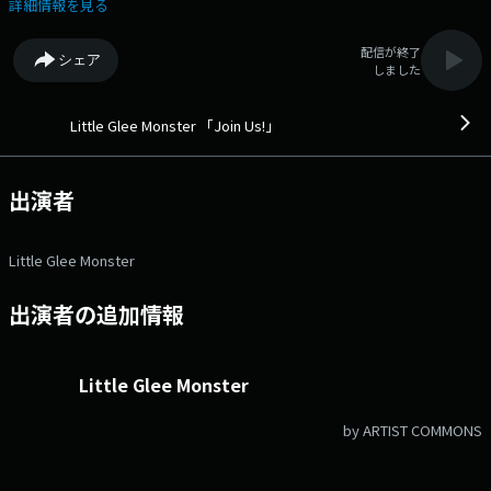
ンバーそれぞれが今、興味があること・モノ、会いたい人や発信したいこ
詳細情報を見る
となどを通して、新たな「出会い」をリスナーにもシェアします。 番組
を通して、音楽面だけでない新たなリトグリを発見していきます。 番
配信が終了
シェア
組Webサイト：https://jfn-pods.com/program/300009092 メッセージ
しました
フォーム：https://form.jfn.co.jp/joinus/message
Little Glee Monster 「Join Us!」
出演者
Little Glee Monster
出演者の追加情報
Little Glee Monster
by ARTIST COMMONS