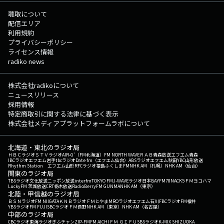
聴取について
配信エリア
利用規約
プライバシーポリシー
ライセンス情報
radiko news
株式会社radikoについて
ニュースリリース
採用情報
特定商取引に関する法律に基づく表示
株式会社メディアプラットフォームラボについて
北海道・東北のラジオ局
ＨＢＣラジオ
ＳＴＶラジオ
AIR-G'（FM北海道）
FM NORTH WAVE
ＲＡＢ青森放送
エフエム青森
IBCラジオ
エフエム岩手
tbcラジオ
Date fm（エフエム仙台）
ABSラジオ
エフエム秋田
YBC山形放送
Rhythm Station エフエム山形
RFCラジオ福島
ふくしまFM
NHK AM（札幌）
NHK AM（仙台）
関東のラジオ局
TBSラジオ
文化放送
ニッポン放送
interfm
TOKYO FM
J-WAVE
ラジオ日本
BAYFM78
NACK5
ＦＭヨコハマ
LuckyFM 茨城放送
CRT栃木放送
RadioBerry
FM GUNMA
NHK AM（東京）
北陸・甲信越のラジオ局
ＢＳＮラジオ
FM NIIGATA
ＫＮＢラジオ
ＦＭとやま
MROラジオ
エフエム石川
FBCラジオ
FM福井
YBSラジオ
FM FUJI
SBCラジオ
ＦＭ長野
NHK AM（東京）
NHK AM（名古屋）
中部のラジオ局
CBCラジオ
東海ラジオ
ぎふチャン
ZIP-FM
FM AICHI
ＦＭ ＧＩＦＵ
SBSラジオ
K-MIX SHIZUOKA