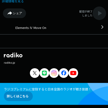
IV」。 ヴァイオリン・ピアノ・サックス・フルート、それぞれ異なる個
詳細情報を見る
性と音色を持つ4人が、 “音のあるエレガントな時間”を創り上げるラジ
オプログラムです。 音楽の楽しさや感動、新たな発見をお届けします。
配信が終了
シェア
しました
Elements Ⅳ Move On
radiko.jp
ラジコプレミアムに登録すると日本全国のラジオが聴き放題！
詳しくはこちら