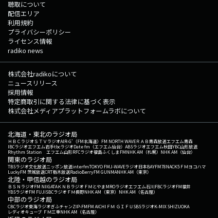
聴取について
配信エリア
利用規約
プライバシーポリシー
ライセンス情報
radiko news
株式会社radikoについて
ニュースリリース
採用情報
特定商取引に関する法律に基づく表示
株式会社メディアプラットフォームラボについて
北海道・東北のラジオ局
ＨＢＣラジオ
ＳＴＶラジオ
AIR-G'（FM北海道）
FM NORTH WAVE
ＲＡＢ青森放送
エフエム青森
IBCラジオ
エフエム岩手
tbcラジオ
Date fm（エフエム仙台）
ABSラジオ
エフエム秋田
YBC山形放送
Rhythm Station エフエム山形
RFCラジオ福島
ふくしまFM
NHK AM（札幌）
NHK AM（仙台）
関東のラジオ局
TBSラジオ
文化放送
ニッポン放送
interfm
TOKYO FM
J-WAVE
ラジオ日本
BAYFM78
NACK5
ＦＭヨコハマ
LuckyFM 茨城放送
CRT栃木放送
RadioBerry
FM GUNMA
NHK AM（東京）
北陸・甲信越のラジオ局
ＢＳＮラジオ
FM NIIGATA
ＫＮＢラジオ
ＦＭとやま
MROラジオ
エフエム石川
FBCラジオ
FM福井
YBSラジオ
FM FUJI
SBCラジオ
ＦＭ長野
NHK AM（東京）
NHK AM（名古屋）
中部のラジオ局
CBCラジオ
東海ラジオ
ぎふチャン
ZIP-FM
FM AICHI
ＦＭ ＧＩＦＵ
SBSラジオ
K-MIX SHIZUOKA
レディオキューブ ＦＭ三重
NHK AM（名古屋）