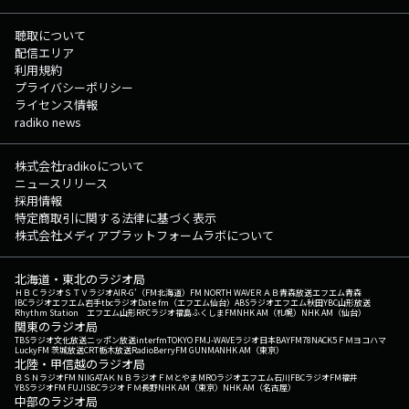
聴取について
配信エリア
利用規約
プライバシーポリシー
ライセンス情報
radiko news
株式会社radikoについて
ニュースリリース
採用情報
特定商取引に関する法律に基づく表示
株式会社メディアプラットフォームラボについて
北海道・東北のラジオ局
ＨＢＣラジオ
ＳＴＶラジオ
AIR-G'（FM北海道）
FM NORTH WAVE
ＲＡＢ青森放送
エフエム青森
IBCラジオ
エフエム岩手
tbcラジオ
Date fm（エフエム仙台）
ABSラジオ
エフエム秋田
YBC山形放送
Rhythm Station エフエム山形
RFCラジオ福島
ふくしまFM
NHK AM（札幌）
NHK AM（仙台）
関東のラジオ局
TBSラジオ
文化放送
ニッポン放送
interfm
TOKYO FM
J-WAVE
ラジオ日本
BAYFM78
NACK5
ＦＭヨコハマ
LuckyFM 茨城放送
CRT栃木放送
RadioBerry
FM GUNMA
NHK AM（東京）
北陸・甲信越のラジオ局
ＢＳＮラジオ
FM NIIGATA
ＫＮＢラジオ
ＦＭとやま
MROラジオ
エフエム石川
FBCラジオ
FM福井
YBSラジオ
FM FUJI
SBCラジオ
ＦＭ長野
NHK AM（東京）
NHK AM（名古屋）
中部のラジオ局