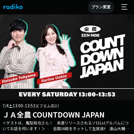
プラン変更
7/4
13:00-13:53
土
エフエム石川
ＪＡ全農 COUNTDOWN JAPAN
＜ゲストは、亀梨和也さん！ 来週リリースされるソロ1stアルバムにつ
いてお話を伺います！＞ 全国38局をネットして生放送!! 遠山大輔と