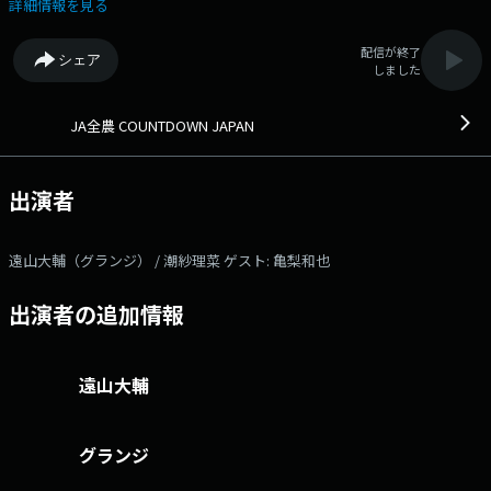
潮紗理菜が土曜日のお昼を音楽とともに彩ります。 番組オリジナルチ
詳細情報を見る
ャートのカウントダウンに加え、 JA全農からの“美味しい”プレゼントも
あります！ そして本日のゲストは、亀梨和也さん！ 来週リリースさ
配信が終了
シェア
れるソロ1stアルバムについてお話を伺います!! オンエアリアクション
しました
やメッセージ、 プレゼント応募など、 皆さんの参加お待ちしてま
す!! 本日のゲスト： 亀梨和也 番組Webサイト：
https://www.tfm.co.jp/countdownjapan/ メッセージフォーム：
JA全農 COUNTDOWN JAPAN
https://www.tfm.co.jp/f/countdownjapan/message Xハッシュタグは
「#JA全農CDJ」 Xアカウントは「@JA_CDJ」
出演者
遠山大輔（グランジ） / 潮紗理菜 ゲスト: 亀梨和也
出演者の追加情報
遠山大輔
グランジ