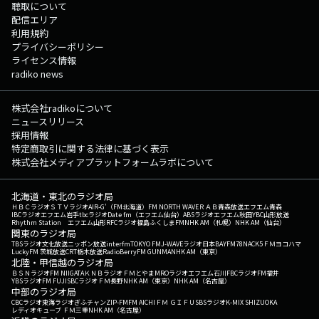
聴取について
配信エリア
利用規約
プライバシーポリシー
ライセンス情報
radiko news
株式会社radikoについて
ニュースリリース
採用情報
特定商取引に関する法律に基づく表示
株式会社メディアプラットフォームラボについて
北海道・東北のラジオ局
ＨＢＣラジオ
ＳＴＶラジオ
AIR-G'（FM北海道）
FM NORTH WAVE
ＲＡＢ青森放送
エフエム青森
IBCラジオ
エフエム岩手
tbcラジオ
Date fm（エフエム仙台）
ABSラジオ
エフエム秋田
YBC山形放送
Rhythm Station エフエム山形
RFCラジオ福島
ふくしまFM
NHK AM（札幌）
NHK AM（仙台）
関東のラジオ局
TBSラジオ
文化放送
ニッポン放送
interfm
TOKYO FM
J-WAVE
ラジオ日本
BAYFM78
NACK5
ＦＭヨコハマ
LuckyFM 茨城放送
CRT栃木放送
RadioBerry
FM GUNMA
NHK AM（東京）
北陸・甲信越のラジオ局
ＢＳＮラジオ
FM NIIGATA
ＫＮＢラジオ
ＦＭとやま
MROラジオ
エフエム石川
FBCラジオ
FM福井
YBSラジオ
FM FUJI
SBCラジオ
ＦＭ長野
NHK AM（東京）
NHK AM（名古屋）
中部のラジオ局
CBCラジオ
東海ラジオ
ぎふチャン
ZIP-FM
FM AICHI
ＦＭ ＧＩＦＵ
SBSラジオ
K-MIX SHIZUOKA
レディオキューブ ＦＭ三重
NHK AM（名古屋）