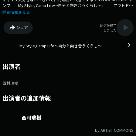
ンプ 「My Style, Camp Life〜自分と向き合うくらし〜」 アウトドア
の基礎知識から、知っておくと便利な最新グッズ、そしていざという時に
詳細情報を見る
役立つ防災まで…幅広くお送りします。 今回は、冷却ポンチョに注
目！ 番組Webサイト：https://jfn-pods.com/program/57666 メッセ
配信が終了
シェア
ージフォーム：https://form.jfn.co.jp/camp/message
しました
My Style,Camp Life～自分と向き合うくらし～
出演者
西村瑞樹
出演者の追加情報
西村瑞樹
by ARTIST COMMONS