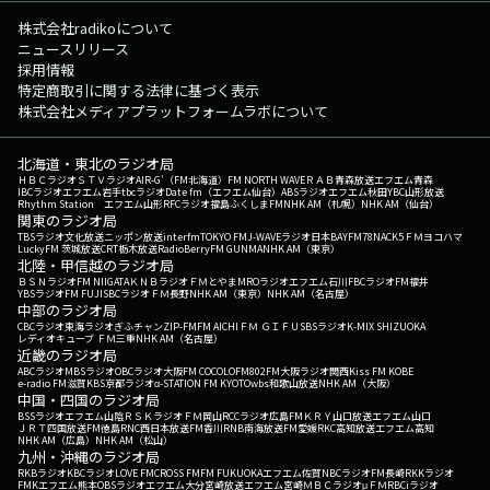
株式会社radikoについて
ニュースリリース
採用情報
特定商取引に関する法律に基づく表示
株式会社メディアプラットフォームラボについて
北海道・東北のラジオ局
ＨＢＣラジオ
ＳＴＶラジオ
AIR-G'（FM北海道）
FM NORTH WAVE
ＲＡＢ青森放送
エフエム青森
IBCラジオ
エフエム岩手
tbcラジオ
Date fm（エフエム仙台）
ABSラジオ
エフエム秋田
YBC山形放送
Rhythm Station エフエム山形
RFCラジオ福島
ふくしまFM
NHK AM（札幌）
NHK AM（仙台）
関東のラジオ局
TBSラジオ
文化放送
ニッポン放送
interfm
TOKYO FM
J-WAVE
ラジオ日本
BAYFM78
NACK5
ＦＭヨコハマ
LuckyFM 茨城放送
CRT栃木放送
RadioBerry
FM GUNMA
NHK AM（東京）
北陸・甲信越のラジオ局
ＢＳＮラジオ
FM NIIGATA
ＫＮＢラジオ
ＦＭとやま
MROラジオ
エフエム石川
FBCラジオ
FM福井
YBSラジオ
FM FUJI
SBCラジオ
ＦＭ長野
NHK AM（東京）
NHK AM（名古屋）
中部のラジオ局
CBCラジオ
東海ラジオ
ぎふチャン
ZIP-FM
FM AICHI
ＦＭ ＧＩＦＵ
SBSラジオ
K-MIX SHIZUOKA
レディオキューブ ＦＭ三重
NHK AM（名古屋）
近畿のラジオ局
ABCラジオ
MBSラジオ
OBCラジオ大阪
FM COCOLO
FM802
FM大阪
ラジオ関西
Kiss FM KOBE
e-radio FM滋賀
KBS京都ラジオ
α-STATION FM KYOTO
wbs和歌山放送
NHK AM（大阪）
中国・四国のラジオ局
BSSラジオ
エフエム山陰
ＲＳＫラジオ
ＦＭ岡山
RCCラジオ
広島FM
ＫＲＹ山口放送
エフエム山口
ＪＲＴ四国放送
FM徳島
RNC西日本放送
FM香川
RNB南海放送
FM愛媛
RKC高知放送
エフエム高知
NHK AM（広島）
NHK AM（松山）
九州・沖縄のラジオ局
RKBラジオ
KBCラジオ
LOVE FM
CROSS FM
FM FUKUOKA
エフエム佐賀
NBCラジオ
FM長崎
RKKラジオ
FMKエフエム熊本
OBSラジオ
エフエム大分
宮崎放送
エフエム宮崎
ＭＢＣラジオ
μＦＭ
RBCiラジオ