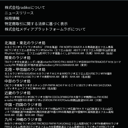
株式会社radikoについて
ニュースリリース
採用情報
特定商取引に関する法律に基づく表示
株式会社メディアプラットフォームラボについて
北海道・東北のラジオ局
ＨＢＣラジオ
ＳＴＶラジオ
AIR-G'（FM北海道）
FM NORTH WAVE
ＲＡＢ青森放送
エフエム青森
IBCラジオ
エフエム岩手
tbcラジオ
Date fm（エフエム仙台）
ABSラジオ
エフエム秋田
YBC山形放送
Rhythm Station エフエム山形
RFCラジオ福島
ふくしまFM
NHK AM（札幌）
NHK AM（仙台）
関東のラジオ局
TBSラジオ
文化放送
ニッポン放送
interfm
TOKYO FM
J-WAVE
ラジオ日本
BAYFM78
NACK5
ＦＭヨコハマ
LuckyFM 茨城放送
CRT栃木放送
RadioBerry
FM GUNMA
NHK AM（東京）
北陸・甲信越のラジオ局
ＢＳＮラジオ
FM NIIGATA
ＫＮＢラジオ
ＦＭとやま
MROラジオ
エフエム石川
FBCラジオ
FM福井
YBSラジオ
FM FUJI
SBCラジオ
ＦＭ長野
NHK AM（東京）
NHK AM（名古屋）
中部のラジオ局
CBCラジオ
東海ラジオ
ぎふチャン
ZIP-FM
FM AICHI
ＦＭ ＧＩＦＵ
SBSラジオ
K-MIX SHIZUOKA
レディオキューブ ＦＭ三重
NHK AM（名古屋）
近畿のラジオ局
ABCラジオ
MBSラジオ
OBCラジオ大阪
FM COCOLO
FM802
FM大阪
ラジオ関西
Kiss FM KOBE
e-radio FM滋賀
KBS京都ラジオ
α-STATION FM KYOTO
wbs和歌山放送
NHK AM（大阪）
中国・四国のラジオ局
BSSラジオ
エフエム山陰
ＲＳＫラジオ
ＦＭ岡山
RCCラジオ
広島FM
ＫＲＹ山口放送
エフエム山口
ＪＲＴ四国放送
FM徳島
RNC西日本放送
FM香川
RNB南海放送
FM愛媛
RKC高知放送
エフエム高知
NHK AM（広島）
NHK AM（松山）
九州・沖縄のラジオ局
RKBラジオ
KBCラジオ
LOVE FM
CROSS FM
FM FUKUOKA
エフエム佐賀
NBCラジオ
FM長崎
RKKラジオ
FMKエフエム熊本
OBSラジオ
エフエム大分
宮崎放送
エフエム宮崎
ＭＢＣラジオ
μＦＭ
RBCiラジオ