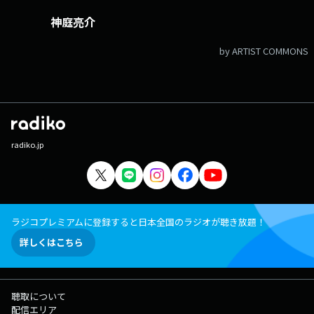
https://www.tfm.co.jp/one/ メッセージフォーム：
https://www.tfm.co.jp/one/form/ Xハッシュタグは「#ワンモ」 Xア
神庭亮介
カウントは「@ONEMORNING_1」
by ARTIST COMMONS
radiko.jp
ラジコプレミアムに登録すると日本全国のラジオが聴き放題！
詳しくはこちら
聴取について
配信エリア