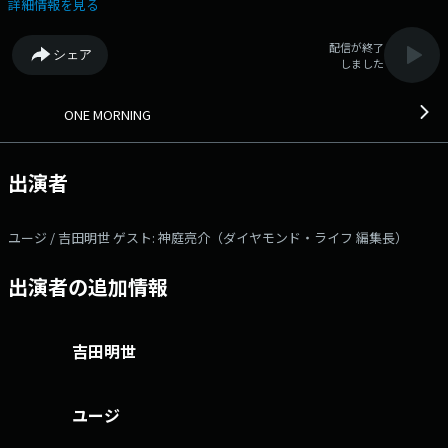
れた、 Kis-My-Ft2 玉森裕太さんのモーニングメッセージをお届けしま
詳細情報を見る
す！ そしてメッセージテーマ、ワンコメは「職場の謎」 あなたが職
場（もしくは学校）で謎だと思っている慣習、ルール、マナー、七不思議
配信が終了
シェア
（!?）などを教えてください。 【ユージ】と、【吉田明世】がお届け
しました
する 「ONE MORNING」。 今日も「ONE MORNING」で1日をスタートさ
せましょう！ #ワンモ で“あなたの声”も聞かせてください。 詳しくは番
組のHPもしくは番組公式Xをご覧ください。 選曲は、【 Best Hits
ONE MORNING
Morning 】と題して、 朝に心地よい！1日のスタートにピッタリな楽曲を
セレクトしていきます。 今週も朝に聴きたい【 Best Hits Request 】、
エピソードと共にお待ちしています！！！ [ 時間多少前後する場合が
出演者
あります。また内容も一部変更となる場合があります ] ▽06:15〜 【
ワンコメ・ワンジャッジ 】 番組がピックアップしたニュースやトピック
スについてのアナタの意見＝ワンコメをお聞かせください。 詳しくは番
ユージ / 吉田明世 ゲスト: 神庭亮介（ダイヤモンド・ライフ 編集長）
組公式Xをご覧ください。 ▽06:49〜 【 快適生活ラジオショッピング
】 快適生活ラジオショッピング ▽06:55〜 【 MY OLYMPIC 】 トッ
出演者の追加情報
プアスリートたちが出演！ 日本各地で開催される競技会などを通して、
かつての名選手から将来有望なオリンピック代表選手のタマゴまで選手を
紹介。 ▽07:00〜 【 MORNING HEADLINE 】 お天気と最新の
HEADLINE NEWSをお届け。 ▽07:10〜 【 リポビタンD TREND NET
吉田明世
】 今、知っておくべき注目のトレンドを、ネットメディアを発信する内
側の人物、現代の情報のプロフェッショナルたちが日替わりで解説しま
す。 ▽07:20〜 【 ONE MORE NEWS 】 気になるニュースを“もう１
ユージ
つ”ピックアップし、掘り下げていきます。 本日のゲスト： 神庭亮介
（ダイヤモンド・ライフ 編集長） 番組Webサイト：