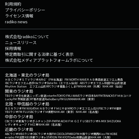
利用規約
プライバシーポリシー
ライセンス情報
radiko news
株式会社radikoについて
ニュースリリース
採用情報
特定商取引に関する法律に基づく表示
株式会社メディアプラットフォームラボについて
北海道・東北のラジオ局
ＨＢＣラジオ
ＳＴＶラジオ
AIR-G'（FM北海道）
FM NORTH WAVE
ＲＡＢ青森放送
エフエム青森
IBCラジオ
エフエム岩手
tbcラジオ
Date fm（エフエム仙台）
ABSラジオ
エフエム秋田
YBC山形放送
Rhythm Station エフエム山形
RFCラジオ福島
ふくしまFM
NHK AM（札幌）
NHK AM（仙台）
関東のラジオ局
TBSラジオ
文化放送
ニッポン放送
interfm
TOKYO FM
J-WAVE
ラジオ日本
BAYFM78
NACK5
ＦＭヨコハマ
LuckyFM 茨城放送
CRT栃木放送
RadioBerry
FM GUNMA
NHK AM（東京）
北陸・甲信越のラジオ局
ＢＳＮラジオ
FM NIIGATA
ＫＮＢラジオ
ＦＭとやま
MROラジオ
エフエム石川
FBCラジオ
FM福井
YBSラジオ
FM FUJI
SBCラジオ
ＦＭ長野
NHK AM（東京）
NHK AM（名古屋）
中部のラジオ局
CBCラジオ
東海ラジオ
ぎふチャン
ZIP-FM
FM AICHI
ＦＭ ＧＩＦＵ
SBSラジオ
K-MIX SHIZUOKA
レディオキューブ ＦＭ三重
NHK AM（名古屋）
近畿のラジオ局
ABCラジオ
MBSラジオ
OBCラジオ大阪
FM COCOLO
FM802
FM大阪
ラジオ関西
Kiss FM KOBE
e-radio FM滋賀
KBS京都ラジオ
α-STATION FM KYOTO
wbs和歌山放送
NHK AM（大阪）