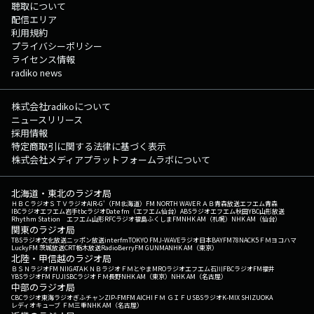
聴取について
配信エリア
利用規約
プライバシーポリシー
ライセンス情報
radiko news
株式会社radikoについて
ニュースリリース
採用情報
特定商取引に関する法律に基づく表示
株式会社メディアプラットフォームラボについて
北海道・東北のラジオ局
ＨＢＣラジオ
ＳＴＶラジオ
AIR-G'（FM北海道）
FM NORTH WAVE
ＲＡＢ青森放送
エフエム青森
IBCラジオ
エフエム岩手
tbcラジオ
Date fm（エフエム仙台）
ABSラジオ
エフエム秋田
YBC山形放送
Rhythm Station エフエム山形
RFCラジオ福島
ふくしまFM
NHK AM（札幌）
NHK AM（仙台）
関東のラジオ局
TBSラジオ
文化放送
ニッポン放送
interfm
TOKYO FM
J-WAVE
ラジオ日本
BAYFM78
NACK5
ＦＭヨコハマ
LuckyFM 茨城放送
CRT栃木放送
RadioBerry
FM GUNMA
NHK AM（東京）
北陸・甲信越のラジオ局
ＢＳＮラジオ
FM NIIGATA
ＫＮＢラジオ
ＦＭとやま
MROラジオ
エフエム石川
FBCラジオ
FM福井
YBSラジオ
FM FUJI
SBCラジオ
ＦＭ長野
NHK AM（東京）
NHK AM（名古屋）
中部のラジオ局
CBCラジオ
東海ラジオ
ぎふチャン
ZIP-FM
FM AICHI
ＦＭ ＧＩＦＵ
SBSラジオ
K-MIX SHIZUOKA
レディオキューブ ＦＭ三重
NHK AM（名古屋）