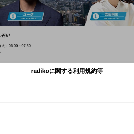
火）06:00～07:30
G
radikoに関する利用規約等
から手をあげたこと」について伺います！
会にフォーカス、
ニョ」に迫ります。
EQUEST」、お待ちしています！！
チェック！＞
ート＜ワンコメ・ワンジャッジ＞
から手をあげたこと」について伺います。