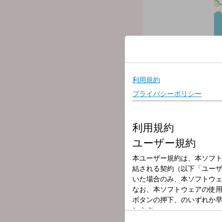
放送局
放送時間
2026年7月7日（
番組名
レコレール
「レコレール」とは、スペ
巡った道の数だけ物語が生
聴くほどに知り、知るほど
毎日アップデートされる”
やさしく、 分かりやすく
７月７日（火）の「レコレ
コンピューティング機能を
三菱総合研究所：ビジネス