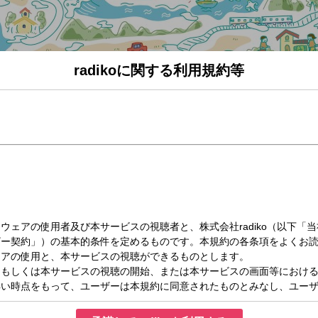
radikoに関する利用規約等
火）13:30～15:55
イン語で、「寄り道をして歩く」「巡る」 「旅をする」という意味。
まれ、 廻った分だけ世界は少し深くなる。
に寄り道が楽しくなる、レコレール。
世の中の今と小さな変化“を鬼頭由芽が
音楽にのせてお届けしていきます。
ール・ミーツ」は「スマートグラス」をアップデート。
持つメガネ型デバイス「スマートグラス」について、
コンサルティング本部の森台さんにその使い勝手について伺います。