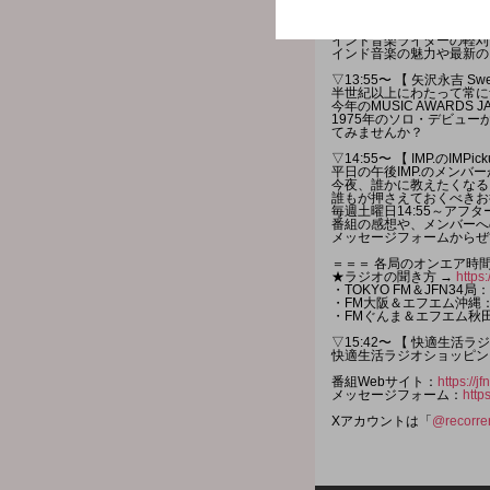
あなたが思う「メガネにつ
３時台のゲストは新著「新
インド音楽ライターの軽刈
インド音楽の魅力や最新の
▽13:55〜 【 矢沢永吉 Sweet
半世紀以上にわたって常に
今年のMUSIC AWAR
1975年のソロ・デビュ
てみませんか？
▽14:55〜 【 IMP.のIMPick
平日の午後IMP.のメンバ
今夜、誰かに教えたくなる
誰もが押さえておくべきお
毎週土曜日14:55～アフ
番組の感想や、メンバーへ
メッセージフォームからぜ
＝＝＝ 各局のオンエア時間
★ラジオの聞き方 →
https:
・TOKYO FM＆JFN34局：月
・FM大阪＆エフエム沖縄：月～
・FMぐんま＆エフエム秋田：月
▽15:42〜 【 快適生活
快適生活ラジオショッピン
番組Webサイト：
https://
メッセージフォーム：
http
Xアカウントは「
@recorrer