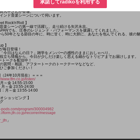
いていたらいいな〜と思う機能は？」についてもメッセージ大募集！
承諾してradikoを利用する
しいインド音楽の世界 混沌と刺激のサウンドを求めて」を発表したばかりの
田凡平さんが登場。
インド音楽シーンについて伺います。
 Rock'n'Roll 】
音楽シーンの第一線で活躍し、走り続ける矢沢永吉。
DS JAPANでも、圧巻のレジェンド・パフォーマンスを披露してくれました。
ーから50年となる節目の年に、時に甘く、時に大胆に、あなたを包んでくれる、彼の
up 】
ーが毎日登場！
「今日はなんの日？」雑学をメンバーの感性のままにおしゃべり。
役立ち情報から、今日が少しだけ楽しく思える細かなトリビアまでお届けします。
タートークを配信中！
の質問・相談、アフタートークのトークテーマなどなど、
ひご参加ください！
（24年10月現在）＝＝＝
//www.tfm.co.jp/listen/
～金 14:55-15:00
金 23:55-24:00
～金 13:55-14:00
ラジオショッピング 】
グ
jfn-pods.com/program/300004982
s://form.jfn.co.jp/recorrer/message
_jfn
」