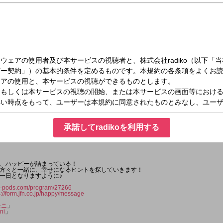
木）08:30～08:55
ORNING
承諾してradikoを利用する
、ハッピーが詰まっている！
方々と一緒に、幸せになるヒントを探していきます！
一日となりますように♪
jfn-pods.com/program/27266
s://form.jfn.co.jp/happy/message
モニ
」
ni
」