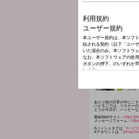
放送局
放送時間
2026年7月9日（
番組名
OH! HAPPY M
あたり前の日常の中にこそ
ハピモニでは、リスナーの
どうか今日が、ハッピーな
番組Webサイト：
https://
メッセージフォーム：
http
Xハッシュタグは「
#ハピ
Xアカウントは「
@hapimo