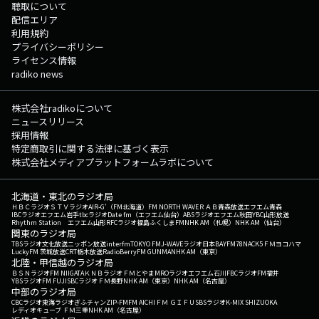
聴取について
配信エリア
利用規約
プライバシーポリシー
ライセンス情報
radiko news
株式会社radikoについて
ニュースリリース
採用情報
特定商取引に関する法律に基づく表示
株式会社メディアプラットフォームラボについて
北海道・東北のラジオ局
ＨＢＣラジオ
ＳＴＶラジオ
AIR-G'（FM北海道）
FM NORTH WAVE
ＲＡＢ青森放送
エフエム青森
IBCラジオ
エフエム岩手
tbcラジオ
Date fm（エフエム仙台）
ABSラジオ
エフエム秋田
YBC山形放送
Rhythm Station エフエム山形
RFCラジオ福島
ふくしまFM
NHK AM（札幌）
NHK AM（仙台）
関東のラジオ局
TBSラジオ
文化放送
ニッポン放送
interfm
TOKYO FM
J-WAVE
ラジオ日本
BAYFM78
NACK5
ＦＭヨコハマ
LuckyFM 茨城放送
CRT栃木放送
RadioBerry
FM GUNMA
NHK AM（東京）
北陸・甲信越のラジオ局
ＢＳＮラジオ
FM NIIGATA
ＫＮＢラジオ
ＦＭとやま
MROラジオ
エフエム石川
FBCラジオ
FM福井
YBSラジオ
FM FUJI
SBCラジオ
ＦＭ長野
NHK AM（東京）
NHK AM（名古屋）
中部のラジオ局
CBCラジオ
東海ラジオ
ぎふチャン
ZIP-FM
FM AICHI
ＦＭ ＧＩＦＵ
SBSラジオ
K-MIX SHIZUOKA
レディオキューブ ＦＭ三重
NHK AM（名古屋）