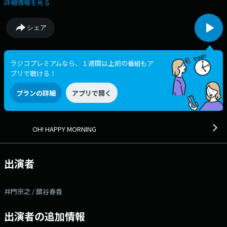
今日が、ハッピーな一日となりますように♪ ▽09:08〜 【 TODAY'S
詳細情報を見る
FOCUS 】 ヘッドライン・ニュースまたは今気になる言葉、出来事をコ
メンテーターを招いて、深く掘り下げていきます。 ▽09:26〜 【 ウエ
シェア
ザー＆インフォメーション 】 --- ▽09:40〜 【 OH! HAPPY TALK 】
クラウドファンディング「香川産キウイをキウイキューピー︎︎で全国へ
PR！」を紹介。農業法人「キウイボム」代表の中野裕史郎さんにお話しを
伺う。 ▽09:49〜 【 快適生活ラジオショッピング 】 快適生活ラジオ
ラジコプレミアムなら、１週間以上前の番組もア
ショッピング ▽09:55〜 【 HELLO FIVE MUSIC NEXUS 】 今月のおす
プリで聴ける！
すめ楽曲をお届けします ▽10:20〜 【 ジャパネットたかたラジオショ
ッピング 】 ラジオショッピング 番組Webサイト：https://jfn-
プランの詳細
アプリで開く
pods.com/program/27266 メッセージフォーム：
https://form.jfn.co.jp/happy/message Xハッシュタグは「#ハピモ
ニ」 Xアカウントは「@hapimoni」
OH! HAPPY MORNING
出演者
井門宗之 / 舘谷春香
出演者の追加情報