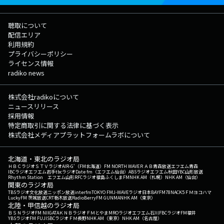
聴取について
配信エリア
利用規約
プライバシーポリシー
ライセンス情報
radiko news
株式会社radikoについて
ニュースリリース
採用情報
特定商取引に関する法律に基づく表示
株式会社メディアプラットフォームラボについて
北海道・東北のラジオ局
ＨＢＣラジオ
ＳＴＶラジオ
AIR-G'（FM北海道）
FM NORTH WAVE
ＲＡＢ青森放送
エフエム青森
IBCラジオ
エフエム岩手
tbcラジオ
Date fm（エフエム仙台）
ABSラジオ
エフエム秋田
YBC山形放送
Rhythm Station エフエム山形
RFCラジオ福島
ふくしまFM
NHK AM（札幌）
NHK AM（仙台）
関東のラジオ局
TBSラジオ
文化放送
ニッポン放送
interfm
TOKYO FM
J-WAVE
ラジオ日本
BAYFM78
NACK5
ＦＭヨコハマ
LuckyFM 茨城放送
CRT栃木放送
RadioBerry
FM GUNMA
NHK AM（東京）
北陸・甲信越のラジオ局
ＢＳＮラジオ
FM NIIGATA
ＫＮＢラジオ
ＦＭとやま
MROラジオ
エフエム石川
FBCラジオ
FM福井
YBSラジオ
FM FUJI
SBCラジオ
ＦＭ長野
NHK AM（東京）
NHK AM（名古屋）