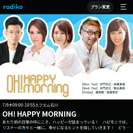
プラン変更
7/9
09:00-10:55
木
エフエム石川
OH! HAPPY MORNING
あたり前の日常の中にこそ、ハッピーが詰まっている！ ハピモニでは、
リスナーの方々と一緒に、幸せになるヒントを探していきます！ どうか