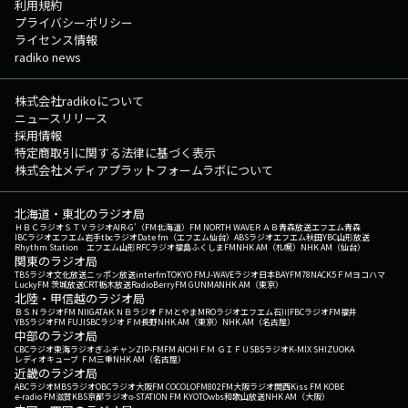
利用規約
プライバシーポリシー
ライセンス情報
radiko news
株式会社radikoについて
ニュースリリース
採用情報
特定商取引に関する法律に基づく表示
株式会社メディアプラットフォームラボについて
北海道・東北のラジオ局
ＨＢＣラジオ
ＳＴＶラジオ
AIR-G'（FM北海道）
FM NORTH WAVE
ＲＡＢ青森放送
エフエム青森
IBCラジオ
エフエム岩手
tbcラジオ
Date fm（エフエム仙台）
ABSラジオ
エフエム秋田
YBC山形放送
Rhythm Station エフエム山形
RFCラジオ福島
ふくしまFM
NHK AM（札幌）
NHK AM（仙台）
関東のラジオ局
TBSラジオ
文化放送
ニッポン放送
interfm
TOKYO FM
J-WAVE
ラジオ日本
BAYFM78
NACK5
ＦＭヨコハマ
LuckyFM 茨城放送
CRT栃木放送
RadioBerry
FM GUNMA
NHK AM（東京）
北陸・甲信越のラジオ局
ＢＳＮラジオ
FM NIIGATA
ＫＮＢラジオ
ＦＭとやま
MROラジオ
エフエム石川
FBCラジオ
FM福井
YBSラジオ
FM FUJI
SBCラジオ
ＦＭ長野
NHK AM（東京）
NHK AM（名古屋）
中部のラジオ局
CBCラジオ
東海ラジオ
ぎふチャン
ZIP-FM
FM AICHI
ＦＭ ＧＩＦＵ
SBSラジオ
K-MIX SHIZUOKA
レディオキューブ ＦＭ三重
NHK AM（名古屋）
近畿のラジオ局
ABCラジオ
MBSラジオ
OBCラジオ大阪
FM COCOLO
FM802
FM大阪
ラジオ関西
Kiss FM KOBE
e-radio FM滋賀
KBS京都ラジオ
α-STATION FM KYOTO
wbs和歌山放送
NHK AM（大阪）