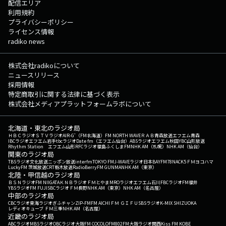
配信エリア
利用規約
プライバシーポリシー
ライセンス情報
radiko news
株式会社radikoについて
ニュースリリース
採用情報
特定商取引に関する法律に基づく表示
株式会社メディアプラットフォームラボについて
北海道・東北のラジオ局
ＨＢＣラジオ
ＳＴＶラジオ
AIR-G'（FM北海道）
FM NORTH WAVE
ＲＡＢ青森放送
エフエム青森
IBCラジオ
エフエム岩手
tbcラジオ
Date fm（エフエム仙台）
ABSラジオ
エフエム秋田
YBC山形放送
Rhythm Station エフエム山形
RFCラジオ福島
ふくしまFM
NHK AM（札幌）
NHK AM（仙台）
関東のラジオ局
TBSラジオ
文化放送
ニッポン放送
interfm
TOKYO FM
J-WAVE
ラジオ日本
BAYFM78
NACK5
ＦＭヨコハマ
LuckyFM 茨城放送
CRT栃木放送
RadioBerry
FM GUNMA
NHK AM（東京）
北陸・甲信越のラジオ局
ＢＳＮラジオ
FM NIIGATA
ＫＮＢラジオ
ＦＭとやま
MROラジオ
エフエム石川
FBCラジオ
FM福井
YBSラジオ
FM FUJI
SBCラジオ
ＦＭ長野
NHK AM（東京）
NHK AM（名古屋）
中部のラジオ局
CBCラジオ
東海ラジオ
ぎふチャン
ZIP-FM
FM AICHI
ＦＭ ＧＩＦＵ
SBSラジオ
K-MIX SHIZUOKA
レディオキューブ ＦＭ三重
NHK AM（名古屋）
近畿のラジオ局
ABCラジオ
MBSラジオ
OBCラジオ大阪
FM COCOLO
FM802
FM大阪
ラジオ関西
Kiss FM KOBE