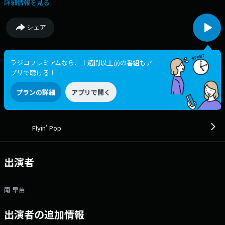
取りしpopにフィーチャー。電波に乗せてお届けします。気持ちはいつも
詳細情報を見る
フライング。週末にむけて、金曜日を翔けぬけましょう。 ▽14:00〜
【 ヘッドライン・ニュース 】 --- ▽14:20〜 【 (第1、2、4、5週)ひま
シェア
わりほーむ Make Up New Home ～住まいを開く～ 】 家族が楽しく、健
康的に永く過ごせる。そんな理想の新築住宅を叶えるための、知っておく
べき知識や情報を解りやすくお伝えします。 ＜提供：ひまわりほーむ
＞ ▽14:55〜 【 IMP.のIMPickup 】 平日の午後IMP.のメンバーが毎日
ラジコプレミアムなら、１週間以上前の番組もア
登場！ 今夜、誰かに教えたくなる「今日はなんの日？」雑学をメンバー
プリで聴ける！
の感性のままにおしゃべり。 誰もが押さえておくべきお役立ち情報か
ら、今日が少しだけ楽しく思える細かなトリビアまでお届けします。 毎
プランの詳細
アプリで開く
週土曜日14:55～アフタートークを配信中！ 番組の感想や、メンバーへ
の質問・相談、アフタートークのトークテーマなどなど、 メッセージフ
ォームからぜひご参加ください！ ＝＝＝ 各局のオンエア時間（24年
10月現在）＝＝＝ ★ラジオの聞き方 →
Flyin' Pop
https://www.tfm.co.jp/listen/ ・TOKYO FM＆JFN34局：月～金 14:55-
15:00 ・FM大阪＆エフエム沖縄：月～金 23:55-24:00 ・FMぐんま＆エ
フエム秋田：月～金 13:55-14:00 番組Webサイト：
出演者
https://hellofive.jp/program/flyin-pop/ メッセージフォーム：
https://hellofive.jp/message/ FAX：076-234-7001 Xハッシュタグは
「#fp805fm」 Xアカウントは「@fp805fm」
南 早苗
出演者の追加情報