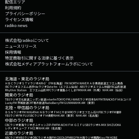
配信エリア
利用規約
プライバシーポリシー
ライセンス情報
radiko news
株式会社radikoについて
ニュースリリース
採用情報
特定商取引に関する法律に基づく表示
株式会社メディアプラットフォームラボについて
北海道・東北のラジオ局
ＨＢＣラジオ
ＳＴＶラジオ
AIR-G'（FM北海道）
FM NORTH WAVE
ＲＡＢ青森放送
エフエム青森
IBCラジオ
エフエム岩手
tbcラジオ
Date fm（エフエム仙台）
ABSラジオ
エフエム秋田
YBC山形放送
Rhythm Station エフエム山形
RFCラジオ福島
ふくしまFM
NHK AM（札幌）
NHK AM（仙台）
関東のラジオ局
TBSラジオ
文化放送
ニッポン放送
interfm
TOKYO FM
J-WAVE
ラジオ日本
BAYFM78
NACK5
ＦＭヨコハマ
LuckyFM 茨城放送
CRT栃木放送
RadioBerry
FM GUNMA
NHK AM（東京）
北陸・甲信越のラジオ局
ＢＳＮラジオ
FM NIIGATA
ＫＮＢラジオ
ＦＭとやま
MROラジオ
エフエム石川
FBCラジオ
FM福井
YBSラジオ
FM FUJI
SBCラジオ
ＦＭ長野
NHK AM（東京）
NHK AM（名古屋）
中部のラジオ局
CBCラジオ
東海ラジオ
ぎふチャン
ZIP-FM
FM AICHI
ＦＭ ＧＩＦＵ
SBSラジオ
K-MIX SHIZUOKA
レディオキューブ ＦＭ三重
NHK AM（名古屋）
近畿のラジオ局
ABCラジオ
MBSラジオ
OBCラジオ大阪
FM COCOLO
FM802
FM大阪
ラジオ関西
Kiss FM KOBE