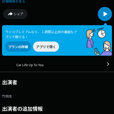
す。 洗車のあと、愛車を美しく保ちたいと思っている方が最
詳細情報を見る
後の仕上げとして行うのが、タイヤワックスでしょう。タイヤワックスに
は、水性と油性がありますが、油性は鮮やかな光沢と艶が魅力的な一方
シェア
で、タイヤの劣化が進みやすいとされています。なぜ劣化が進みやすいの
でしょうか？そこで今回は「タイヤの油性ワックスってよくないって本
当？」というテーマでお話ししたいと思います。 番組Webサイト：
http://www.jfn.jp/carlife メッセージフォーム：
ラジコプレミアムなら、１週間以上前の番組もア
https://form.jfn.co.jp/carlife/message
プリで聴ける！
プランの詳細
アプリで開く
Car Life Up To You
出演者
竹岡圭
出演者の追加情報