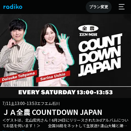
プラン変更
7/11
13:00-13:53
土
エフエム石川
ＪＡ全農 COUNTDOWN JAPAN
＜ゲストは、北山宏光さん！6月24日にリリースされた3rdアルバムについ
てお話を伺います！＞ 全国38局をネットして生放送!! 遠山大輔と潮紗