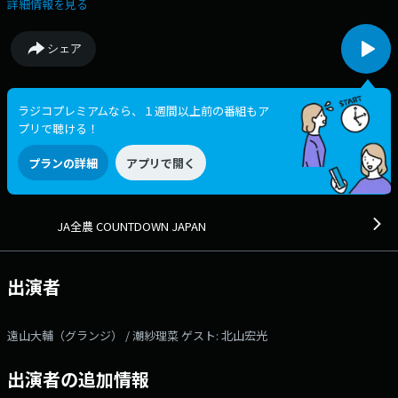
理菜が土曜日のお昼を音楽とともに彩ります。 番組オリジナルチャー
詳細情報を見る
トのカウントダウンに加え、 JA全農からの“美味しい”プレゼントもあり
ます！ そして本日のゲストは、北山宏光さん！6月24日にリリースさ
シェア
れた3rdアルバムについてお話を伺います!! オンエアリアクションやメ
ッセージ、プレゼント応募など、 皆さんの参加お待ちしてます!! 本日
のゲスト： 北山宏光 番組Webサイト：
https://www.tfm.co.jp/countdownjapan/ メッセージフォーム：
ラジコプレミアムなら、１週間以上前の番組もア
https://www.tfm.co.jp/f/countdownjapan/message Xハッシュタグは
プリで聴ける！
「#JA全農CDJ」 Xアカウントは「@JA_CDJ」
プランの詳細
アプリで開く
JA全農 COUNTDOWN JAPAN
出演者
遠山大輔（グランジ） / 潮紗理菜 ゲスト: 北山宏光
出演者の追加情報