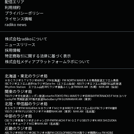
配信エリア
利用規約
プライバシーポリシー
ライセンス情報
radiko news
株式会社radikoについて
ニュースリリース
採用情報
特定商取引に関する法律に基づく表示
株式会社メディアプラットフォームラボについて
北海道・東北のラジオ局
ＨＢＣラジオ
ＳＴＶラジオ
AIR-G'（FM北海道）
FM NORTH WAVE
ＲＡＢ青森放送
エフエム青森
IBCラジオ
エフエム岩手
tbcラジオ
Date fm（エフエム仙台）
ABSラジオ
エフエム秋田
YBC山形放送
Rhythm Station エフエム山形
RFCラジオ福島
ふくしまFM
NHK AM（札幌）
NHK AM（仙台）
関東のラジオ局
TBSラジオ
文化放送
ニッポン放送
interfm
TOKYO FM
J-WAVE
ラジオ日本
BAYFM78
NACK5
ＦＭヨコハマ
LuckyFM 茨城放送
CRT栃木放送
RadioBerry
FM GUNMA
NHK AM（東京）
北陸・甲信越のラジオ局
ＢＳＮラジオ
FM NIIGATA
ＫＮＢラジオ
ＦＭとやま
MROラジオ
エフエム石川
FBCラジオ
FM福井
YBSラジオ
FM FUJI
SBCラジオ
ＦＭ長野
NHK AM（東京）
NHK AM（名古屋）
中部のラジオ局
CBCラジオ
東海ラジオ
ぎふチャン
ZIP-FM
FM AICHI
ＦＭ ＧＩＦＵ
SBSラジオ
K-MIX SHIZUOKA
レディオキューブ ＦＭ三重
NHK AM（名古屋）
近畿のラジオ局
ABCラジオ
MBSラジオ
OBCラジオ大阪
FM COCOLO
FM802
FM大阪
ラジオ関西
Kiss FM KOBE