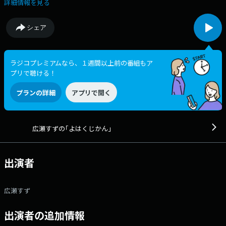
て、Netflixシリーズ「ガス人間」にちなんで 『私は、○○人間です！』
詳細情報を見る
というメッセージをご紹介！ すずちゃんは"ルーズ人間"・・？その理
由とは・・？ 広瀬すずが、土曜日の午後のひとときを あなたと一緒
シェア
にゆったり過ごす「よはくじかん」 今週もお楽しみください♪ 番組
Webサイト：https://www.tfm.co.jp/yohaku/ メッセージフォーム：
https://www.tfm.co.jp/f/yohaku/message Xハッシュタグは「#よはく
じかん」 Xアカウントは「@Suzu_Radio」
ラジコプレミアムなら、１週間以上前の番組もア
プリで聴ける！
プランの詳細
アプリで開く
広瀬すずの｢よはくじかん｣
出演者
広瀬すず
出演者の追加情報