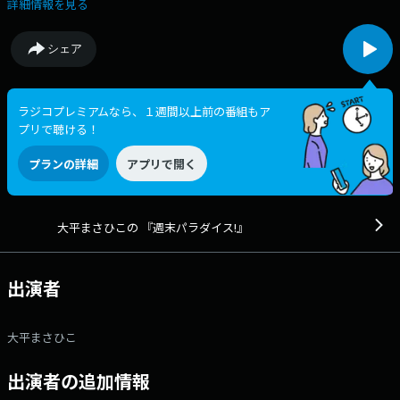
にハングルプチレッスン！そしてノスタルジックな音楽で綴る30分。週の
詳細情報を見る
終わりがパラダイスに！
シェア
ラジコプレミアムなら、１週間以上前の番組もア
プリで聴ける！
プランの詳細
アプリで開く
大平まさひこの 『週末パラダイス!』
出演者
大平まさひこ
出演者の追加情報