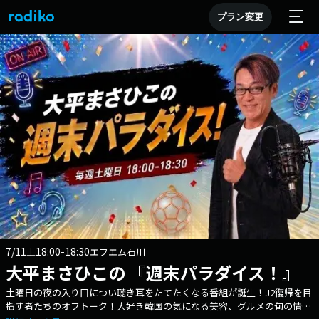
プラン変更
7/11
18:00-18:30
土
エフエム石川
大平まさひこの 『週末パラダイス！』
土曜日の夜の入り口につい聴き耳をたてたくなる番組が誕生！J2復帰を目
指す者たちのオフトーク！大好き韓国の気になる美容、グルメの旬の情報