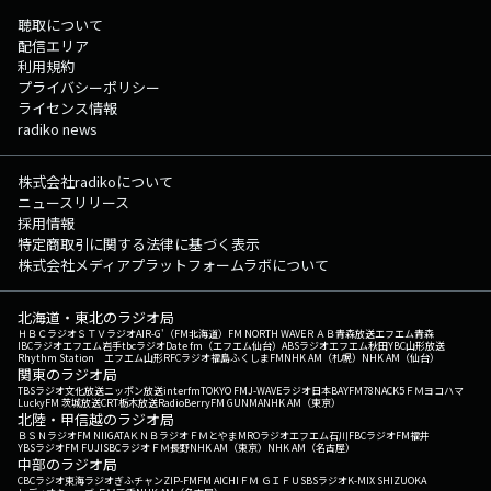
聴取について
配信エリア
利用規約
プライバシーポリシー
ライセンス情報
radiko news
株式会社radikoについて
ニュースリリース
採用情報
特定商取引に関する法律に基づく表示
株式会社メディアプラットフォームラボについて
北海道・東北のラジオ局
ＨＢＣラジオ
ＳＴＶラジオ
AIR-G'（FM北海道）
FM NORTH WAVE
ＲＡＢ青森放送
エフエム青森
IBCラジオ
エフエム岩手
tbcラジオ
Date fm（エフエム仙台）
ABSラジオ
エフエム秋田
YBC山形放送
Rhythm Station エフエム山形
RFCラジオ福島
ふくしまFM
NHK AM（札幌）
NHK AM（仙台）
関東のラジオ局
TBSラジオ
文化放送
ニッポン放送
interfm
TOKYO FM
J-WAVE
ラジオ日本
BAYFM78
NACK5
ＦＭヨコハマ
LuckyFM 茨城放送
CRT栃木放送
RadioBerry
FM GUNMA
NHK AM（東京）
北陸・甲信越のラジオ局
ＢＳＮラジオ
FM NIIGATA
ＫＮＢラジオ
ＦＭとやま
MROラジオ
エフエム石川
FBCラジオ
FM福井
YBSラジオ
FM FUJI
SBCラジオ
ＦＭ長野
NHK AM（東京）
NHK AM（名古屋）
中部のラジオ局
CBCラジオ
東海ラジオ
ぎふチャン
ZIP-FM
FM AICHI
ＦＭ ＧＩＦＵ
SBSラジオ
K-MIX SHIZUOKA