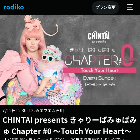
プラン変更
7/12
12:30-12:55
日
エフエム石川
CHINTAI presents きゃりーぱみゅぱみ
ゅ Chapter #0 ～Touch Your Heart～
【 ＜初対談＞ きゃりー× PUFFY 】 30年の時を経てカミングアウ