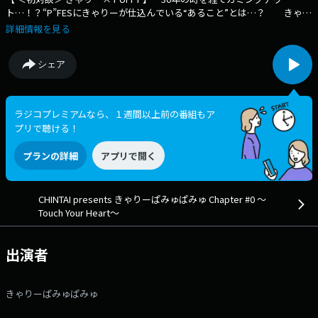
ト…！？“P”FESにきゃりーが仕込んでいる“あること”とは…？ きゃり
ーぱみゅぱみゅが興味のあることをお話したり、話を聞きたい方をゲスト
詳細情報を見る
に迎えたりしながら、リスナーの皆さんと一緒に、人生の新たな一歩を踏
み出すヒントを探している「きゃりーぱみゅぱみゅ Chapter#0」 今
シェア
週はデビュー30周年を迎えた【 PUFFY 】 をお迎えします！ この30年
の軌跡を振り返りつつ、きゃりーも出演するPUFFY初の主催イベント
『PUFFYの“P”FES』についてもお伺いします！ 何やらきゃりーが仕込ん
でいるとのウワサ・・・詳しくは放送で！ 番組Webサイト：
ラジコプレミアムなら、１週間以上前の番組もア
https://www.tfm.co.jp/heart/ メッセージフォーム：
プリで聴ける！
https://www.tfm.co.jp/f/heart/message Xハッシュタグは「#チャプ
ター0」 Xアカウントは「@ChapterZero_JFN」
プランの詳細
アプリで開く
CHINTAI presents きゃりーぱみゅぱみゅ Chapter #0 ～
Touch Your Heart～
出演者
きゃりーぱみゅぱみゅ