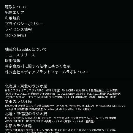
聴取について
配信エリア
利用規約
プライバシーポリシー
ライセンス情報
radiko news
株式会社radikoについて
ニュースリリース
採用情報
特定商取引に関する法律に基づく表示
株式会社メディアプラットフォームラボについて
北海道・東北のラジオ局
ＨＢＣラジオ
ＳＴＶラジオ
AIR-G'（FM北海道）
FM NORTH WAVE
ＲＡＢ青森放送
エフエム青森
IBCラジオ
エフエム岩手
tbcラジオ
Date fm（エフエム仙台）
ABSラジオ
エフエム秋田
YBC山形放送
Rhythm Station エフエム山形
RFCラジオ福島
ふくしまFM
NHK AM（札幌）
NHK AM（仙台）
関東のラジオ局
TBSラジオ
文化放送
ニッポン放送
interfm
TOKYO FM
J-WAVE
ラジオ日本
BAYFM78
NACK5
ＦＭヨコハマ
LuckyFM 茨城放送
CRT栃木放送
RadioBerry
FM GUNMA
NHK AM（東京）
北陸・甲信越のラジオ局
ＢＳＮラジオ
FM NIIGATA
ＫＮＢラジオ
ＦＭとやま
MROラジオ
エフエム石川
FBCラジオ
FM福井
YBSラジオ
FM FUJI
SBCラジオ
ＦＭ長野
NHK AM（東京）
NHK AM（名古屋）
中部のラジオ局
CBCラジオ
東海ラジオ
ぎふチャン
ZIP-FM
FM AICHI
ＦＭ ＧＩＦＵ
SBSラジオ
K-MIX SHIZUOKA