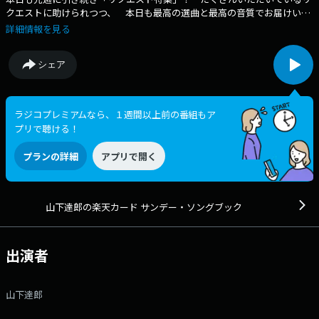
クエストに助けられつつ、 本日も最高の選曲と最高の音質でお届けいた
します。 番組Webサイト：https://www.tfm.co.jp/ssb/ メッセージ
詳細情報を見る
フォーム：https://www.tfm.co.jp/ssb/form/ Xハッシュタグは
「#sundaysongbook」
シェア
ラジコプレミアムなら、１週間以上前の番組もア
プリで聴ける！
プランの詳細
アプリで開く
山下達郎の楽天カード サンデー・ソングブック
出演者
山下達郎