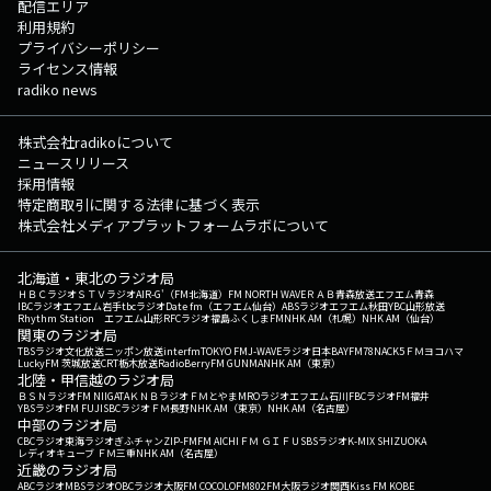
配信エリア
利用規約
プライバシーポリシー
ライセンス情報
radiko news
株式会社radikoについて
ニュースリリース
採用情報
特定商取引に関する法律に基づく表示
株式会社メディアプラットフォームラボについて
北海道・東北のラジオ局
ＨＢＣラジオ
ＳＴＶラジオ
AIR-G'（FM北海道）
FM NORTH WAVE
ＲＡＢ青森放送
エフエム青森
IBCラジオ
エフエム岩手
tbcラジオ
Date fm（エフエム仙台）
ABSラジオ
エフエム秋田
YBC山形放送
Rhythm Station エフエム山形
RFCラジオ福島
ふくしまFM
NHK AM（札幌）
NHK AM（仙台）
関東のラジオ局
TBSラジオ
文化放送
ニッポン放送
interfm
TOKYO FM
J-WAVE
ラジオ日本
BAYFM78
NACK5
ＦＭヨコハマ
LuckyFM 茨城放送
CRT栃木放送
RadioBerry
FM GUNMA
NHK AM（東京）
北陸・甲信越のラジオ局
ＢＳＮラジオ
FM NIIGATA
ＫＮＢラジオ
ＦＭとやま
MROラジオ
エフエム石川
FBCラジオ
FM福井
YBSラジオ
FM FUJI
SBCラジオ
ＦＭ長野
NHK AM（東京）
NHK AM（名古屋）
中部のラジオ局
CBCラジオ
東海ラジオ
ぎふチャン
ZIP-FM
FM AICHI
ＦＭ ＧＩＦＵ
SBSラジオ
K-MIX SHIZUOKA
レディオキューブ ＦＭ三重
NHK AM（名古屋）
近畿のラジオ局
ABCラジオ
MBSラジオ
OBCラジオ大阪
FM COCOLO
FM802
FM大阪
ラジオ関西
Kiss FM KOBE