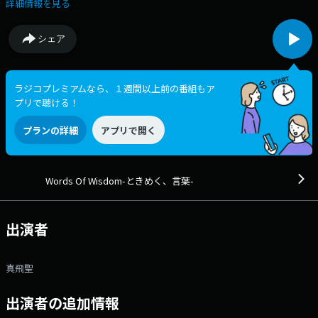
http://www.jfn.jp/word メッセージフォーム：
詳細情報を見る
https://form.jfn.co.jp/wordsofwisdom/message
シェア
ラジコプレミアムなら、１週間以上前の番組もア
プリで聴ける！
プランの詳細
アプリで開く
Words Of Wisdom-ときめく、言葉-
出演者
真飛聖
出演者の追加情報