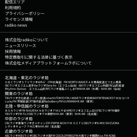
配信エリア
利用規約
プライバシーポリシー
ライセンス情報
radiko news
株式会社radikoについて
ニュースリリース
採用情報
特定商取引に関する法律に基づく表示
株式会社メディアプラットフォームラボについて
北海道・東北のラジオ局
ＨＢＣラジオ
ＳＴＶラジオ
AIR-G'（FM北海道）
FM NORTH WAVE
ＲＡＢ青森放送
エフエム青森
IBCラジオ
エフエム岩手
tbcラジオ
Date fm（エフエム仙台）
ABSラジオ
エフエム秋田
YBC山形放送
Rhythm Station エフエム山形
RFCラジオ福島
ふくしまFM
NHK AM（札幌）
NHK AM（仙台）
関東のラジオ局
TBSラジオ
文化放送
ニッポン放送
interfm
TOKYO FM
J-WAVE
ラジオ日本
BAYFM78
NACK5
ＦＭヨコハマ
LuckyFM 茨城放送
CRT栃木放送
RadioBerry
FM GUNMA
NHK AM（東京）
北陸・甲信越のラジオ局
ＢＳＮラジオ
FM NIIGATA
ＫＮＢラジオ
ＦＭとやま
MROラジオ
エフエム石川
FBCラジオ
FM福井
YBSラジオ
FM FUJI
SBCラジオ
ＦＭ長野
NHK AM（東京）
NHK AM（名古屋）
中部のラジオ局
CBCラジオ
東海ラジオ
ぎふチャン
ZIP-FM
FM AICHI
ＦＭ ＧＩＦＵ
SBSラジオ
K-MIX SHIZUOKA
レディオキューブ ＦＭ三重
NHK AM（名古屋）
近畿のラジオ局
ABCラジオ
MBSラジオ
OBCラジオ大阪
FM COCOLO
FM802
FM大阪
ラジオ関西
Kiss FM KOBE