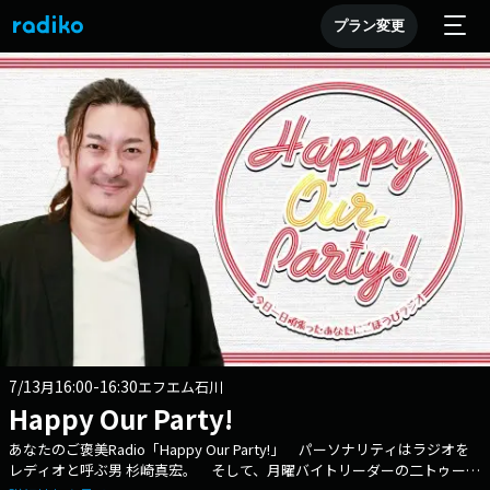
プラン変更
7/13
16:00-16:30
月
エフエム石川
Happy Our Party!
あなたのご褒美Radio「Happy Our Party!」 パーソナリティはラジオを
レディオと呼ぶ男 杉崎真宏。 そして、月曜バイトリーダーの二トゥーこ