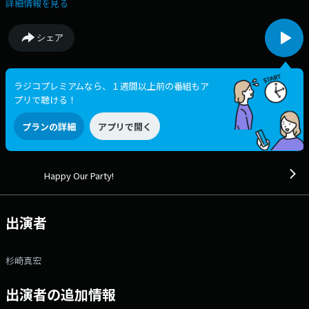
と、仁藤 妃南乃！ 今日は「 ナイスの日 」という事で、テーマは「 ナ
詳細情報を見る
イッスゥ〜！ 」 今日は、杉シャマと二トゥーが「 ナイッスゥ〜！ 」と
言いたくなるようなメッセージ募集！ 「今日、早起きできた！」「苦手
シェア
な上司にちゃんと挨拶した！」「コンビニでピッタリ小銭を出せた！」な
どなど、 杉シャマと二トゥーに褒めてほしいことを送ってください！
２人が、全力で「 ナイッスゥ〜！ 」を贈ります！ 後半コーナーは、
父・マサヒロと その娘・ひなことの日常を描いた家族の物語・ドラマ「年
ラジコプレミアムなら、１週間以上前の番組もア
頃の娘ひなこ～刺さる一言～」！ 娘・ひなこからの、父・マサヒロに
プリで聴ける！
「刺さる一言」を考えて送ってください。 年頃の娘に言われたくない刺
さる一言から、親冥利に尽きる刺さる一言まで！ 今回は、「海で」の
プランの詳細
アプリで開く
「刺さる一言」を、みなさんから待ってます。シチュエーションは自由に
考えてokです！ 『はぴねすくらぶラジオショッピング』では、お買い
得な商品をわかりやすくご紹介します！ ＃jfn_hop ＃杉崎真宏 ＃
仁藤妃南乃 ▽16:10〜 【 はぴねすくらぶラジオショッピング 】 はぴ
Happy Our Party!
ねすくらぶラジオショッピング 番組Webサイト：https://jfn-
pods.com/program/22200 メッセージフォーム：
https://form.jfn.co.jp/party/message Xハッシュタグは
出演者
「#jfn_hop」 Xアカウントは「@jfn_hhp」
杉崎真宏
出演者の追加情報