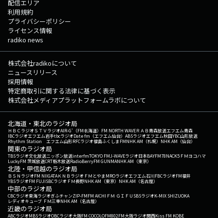
配信エリア
利用規約
プライバシーポリシー
ライセンス情報
radiko news
株式会社radikoについて
ニュースリリース
採用情報
特定商取引に関する法律に基づく表示
株式会社メディアプラットフォームラボについて
北海道・東北のラジオ局
ＨＢＣラジオ
ＳＴＶラジオ
AIR-G'（FM北海道）
FM NORTH WAVE
ＲＡＢ青森放送
エフエム青森
IBCラジオ
エフエム岩手
tbcラジオ
Date fm（エフエム仙台）
ABSラジオ
エフエム秋田
YBC山形放送
Rhythm Station エフエム山形
RFCラジオ福島
ふくしまFM
NHK AM（札幌）
NHK AM（仙台）
関東のラジオ局
TBSラジオ
文化放送
ニッポン放送
interfm
TOKYO FM
J-WAVE
ラジオ日本
BAYFM78
NACK5
ＦＭヨコハマ
LuckyFM 茨城放送
CRT栃木放送
RadioBerry
FM GUNMA
NHK AM（東京）
北陸・甲信越のラジオ局
ＢＳＮラジオ
FM NIIGATA
ＫＮＢラジオ
ＦＭとやま
MROラジオ
エフエム石川
FBCラジオ
FM福井
YBSラジオ
FM FUJI
SBCラジオ
ＦＭ長野
NHK AM（東京）
NHK AM（名古屋）
中部のラジオ局
CBCラジオ
東海ラジオ
ぎふチャン
ZIP-FM
FM AICHI
ＦＭ ＧＩＦＵ
SBSラジオ
K-MIX SHIZUOKA
レディオキューブ ＦＭ三重
NHK AM（名古屋）
近畿のラジオ局
ABCラジオ
MBSラジオ
OBCラジオ大阪
FM COCOLO
FM802
FM大阪
ラジオ関西
Kiss FM KOBE