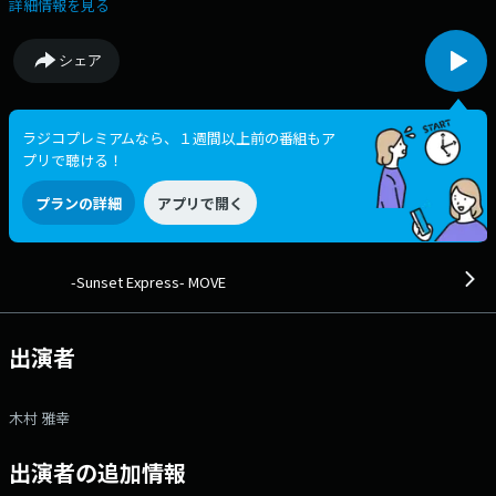
いたトーンで熱く語ります。 ▽16:50〜 【 あぐりずむ 】 日本の未来
詳細情報を見る
を元気にする農業応援プログラム！全国の生産者と消費者をおいしいリズ
ムでつなげます ▽17:20〜 【 ウェザー・インフォメーション 】 --
シェア
- ▽17:25〜 【 トラフィック・インフォメーション 】 交通情報をお
届けします ▽17:30〜 【 Volkswagen TREASURES 】 人生の中で誰も
が持っている「心の宝物（TREASURES）」に耳を傾ける番組。 音楽、
風景、言葉、モノ ― 形あるものもないものも含めて、リスナーの心を支
ラジコプレミアムなら、１週間以上前の番組もア
え、 人生を豊かにしてきた「大切なもの」たちをエピソードとともに紹
プリで聴ける！
介します。 ▽17:40〜 【 北國新聞ニュース 】 --- ▽17:55〜 【
First Chord 】 “新たな音楽との出会い”を日常に届ける、ショートフォー
プランの詳細
アプリで開く
マットの新曲紹介番組。 リスナーにとっての“はじめての出会い”となる
ような、国内外のフレッシュな楽曲を丁寧に届けます。 サブスクでの
プレイリスト文化が浸透した今だからこそ、“誰かの手で選ばれた音”との
偶発的な出会いを作る15分間。 聴いている誰かの感情と調和する瞬間
-Sunset Express- MOVE
を大切にした、ラジオの原点的な番組です。 番組Webサイト：
https://hellofive.jp/program/move/ Xハッシュタグは
「#move805fm」 Xアカウントは「@MOVE805」
出演者
木村 雅幸
出演者の追加情報