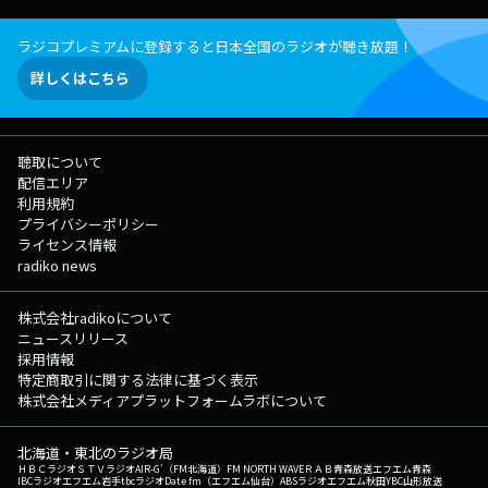
ラジコプレミアムに登録すると日本全国のラジオが聴き放題！
詳しくはこちら
聴取について
配信エリア
利用規約
プライバシーポリシー
ライセンス情報
radiko news
株式会社radikoについて
ニュースリリース
採用情報
特定商取引に関する法律に基づく表示
株式会社メディアプラットフォームラボについて
北海道・東北のラジオ局
ＨＢＣラジオ
ＳＴＶラジオ
AIR-G'（FM北海道）
FM NORTH WAVE
ＲＡＢ青森放送
エフエム青森
IBCラジオ
エフエム岩手
tbcラジオ
Date fm（エフエム仙台）
ABSラジオ
エフエム秋田
YBC山形放送