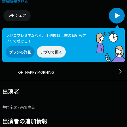
今日が、ハッピーな一日となりますように♪ 番組Webサイト：
詳細情報を見る
https://jfn-pods.com/program/27266 メッセージフォーム：
https://form.jfn.co.jp/happy/message Xハッシュタグは「#ハピモ
シェア
ニ」 Xアカウントは「@hapimoni」
ラジコプレミアムなら、１週間以上前の番組もア
プリで聴ける！
プランの詳細
アプリで開く
OH! HAPPY MORNING
出演者
井門宗之 / 森藤恵美
出演者の追加情報