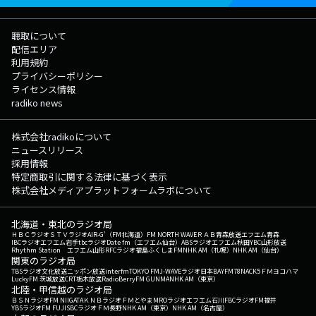
聴取について
配信エリア
利用規約
プライバシーポリシー
ライセンス情報
radiko news
株式会社radikoについて
ニュースリリース
採用情報
特定商取引に関する法律に基づく表示
株式会社メディアプラットフォームラボについて
北海道・東北のラジオ局
ＨＢＣラジオ
ＳＴＶラジオ
AIR-G'（FM北海道）
FM NORTH WAVE
ＲＡＢ青森放送
エフエム青森
IBCラジオ
エフエム岩手
tbcラジオ
Date fm（エフエム仙台）
ABSラジオ
エフエム秋田
YBC山形放送
Rhythm Station エフエム山形
RFCラジオ福島
ふくしまFM
NHK AM（札幌）
NHK AM（仙台）
関東のラジオ局
TBSラジオ
文化放送
ニッポン放送
interfm
TOKYO FM
J-WAVE
ラジオ日本
BAYFM78
NACK5
ＦＭヨコハマ
LuckyFM 茨城放送
CRT栃木放送
RadioBerry
FM GUNMA
NHK AM（東京）
北陸・甲信越のラジオ局
ＢＳＮラジオ
FM NIIGATA
ＫＮＢラジオ
ＦＭとやま
MROラジオ
エフエム石川
FBCラジオ
FM福井
YBSラジオ
FM FUJI
SBCラジオ
ＦＭ長野
NHK AM（東京）
NHK AM（名古屋）