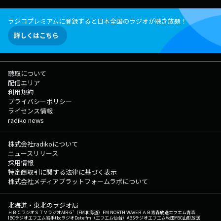
ラジコプレミアムに登録すると日本全国のラジオが聴き放題！
詳しくはこちら
聴取について
配信エリア
利用規約
プライバシーポリシー
ライセンス情報
radiko news
株式会社radikoについて
ニュースリリース
採用情報
特定商取引に関する法律に基づく表示
株式会社メディアプラットフォームラボについて
北海道・東北のラジオ局
ＨＢＣラジオ
ＳＴＶラジオ
AIR-G'（FM北海道）
FM NORTH WAVE
ＲＡＢ青森放送
エフエム青森
IBCラジオ
エフエム岩手
tbcラジオ
Date fm（エフエム仙台）
ABSラジオ
エフエム秋田
YBC山形放送