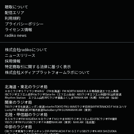
聴取について
配信エリア
利用規約
プライバシーポリシー
ライセンス情報
radiko news
株式会社radikoについて
ニュースリリース
採用情報
特定商取引に関する法律に基づく表示
株式会社メディアプラットフォームラボについて
北海道・東北のラジオ局
ＨＢＣラジオ
ＳＴＶラジオ
AIR-G'（FM北海道）
FM NORTH WAVE
ＲＡＢ青森放送
エフエム青森
IBCラジオ
エフエム岩手
tbcラジオ
Date fm（エフエム仙台）
ABSラジオ
エフエム秋田
YBC山形放送
Rhythm Station エフエム山形
RFCラジオ福島
ふくしまFM
NHK AM（札幌）
NHK AM（仙台）
関東のラジオ局
TBSラジオ
文化放送
ニッポン放送
interfm
TOKYO FM
J-WAVE
ラジオ日本
BAYFM78
NACK5
ＦＭヨコハマ
LuckyFM 茨城放送
CRT栃木放送
RadioBerry
FM GUNMA
NHK AM（東京）
北陸・甲信越のラジオ局
ＢＳＮラジオ
FM NIIGATA
ＫＮＢラジオ
ＦＭとやま
MROラジオ
エフエム石川
FBCラジオ
FM福井
YBSラジオ
FM FUJI
SBCラジオ
ＦＭ長野
NHK AM（東京）
NHK AM（名古屋）
中部のラジオ局
CBCラジオ
東海ラジオ
ぎふチャン
ZIP-FM
FM AICHI
ＦＭ ＧＩＦＵ
SBSラジオ
K-MIX SHIZUOKA