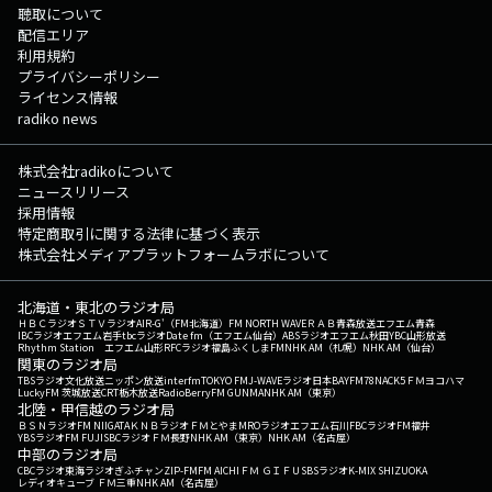
聴取について
配信エリア
利用規約
プライバシーポリシー
ライセンス情報
radiko news
株式会社radikoについて
ニュースリリース
採用情報
特定商取引に関する法律に基づく表示
株式会社メディアプラットフォームラボについて
北海道・東北のラジオ局
ＨＢＣラジオ
ＳＴＶラジオ
AIR-G'（FM北海道）
FM NORTH WAVE
ＲＡＢ青森放送
エフエム青森
IBCラジオ
エフエム岩手
tbcラジオ
Date fm（エフエム仙台）
ABSラジオ
エフエム秋田
YBC山形放送
Rhythm Station エフエム山形
RFCラジオ福島
ふくしまFM
NHK AM（札幌）
NHK AM（仙台）
関東のラジオ局
TBSラジオ
文化放送
ニッポン放送
interfm
TOKYO FM
J-WAVE
ラジオ日本
BAYFM78
NACK5
ＦＭヨコハマ
LuckyFM 茨城放送
CRT栃木放送
RadioBerry
FM GUNMA
NHK AM（東京）
北陸・甲信越のラジオ局
ＢＳＮラジオ
FM NIIGATA
ＫＮＢラジオ
ＦＭとやま
MROラジオ
エフエム石川
FBCラジオ
FM福井
YBSラジオ
FM FUJI
SBCラジオ
ＦＭ長野
NHK AM（東京）
NHK AM（名古屋）
中部のラジオ局
CBCラジオ
東海ラジオ
ぎふチャン
ZIP-FM
FM AICHI
ＦＭ ＧＩＦＵ
SBSラジオ
K-MIX SHIZUOKA
レディオキューブ ＦＭ三重
NHK AM（名古屋）