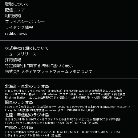
聴取について
配信エリア
利用規約
プライバシーポリシー
ライセンス情報
radiko news
株式会社radikoについて
ニュースリリース
採用情報
特定商取引に関する法律に基づく表示
株式会社メディアプラットフォームラボについて
北海道・東北のラジオ局
ＨＢＣラジオ
ＳＴＶラジオ
AIR-G'（FM北海道）
FM NORTH WAVE
ＲＡＢ青森放送
エフエム青森
IBCラジオ
エフエム岩手
tbcラジオ
Date fm（エフエム仙台）
ABSラジオ
エフエム秋田
YBC山形放送
Rhythm Station エフエム山形
RFCラジオ福島
ふくしまFM
NHK AM（札幌）
NHK AM（仙台）
関東のラジオ局
TBSラジオ
文化放送
ニッポン放送
interfm
TOKYO FM
J-WAVE
ラジオ日本
BAYFM78
NACK5
ＦＭヨコハマ
LuckyFM 茨城放送
CRT栃木放送
RadioBerry
FM GUNMA
NHK AM（東京）
北陸・甲信越のラジオ局
ＢＳＮラジオ
FM NIIGATA
ＫＮＢラジオ
ＦＭとやま
MROラジオ
エフエム石川
FBCラジオ
FM福井
YBSラジオ
FM FUJI
SBCラジオ
ＦＭ長野
NHK AM（東京）
NHK AM（名古屋）
中部のラジオ局
CBCラジオ
東海ラジオ
ぎふチャン
ZIP-FM
FM AICHI
ＦＭ ＧＩＦＵ
SBSラジオ
K-MIX SHIZUOKA
レディオキューブ ＦＭ三重
NHK AM（名古屋）