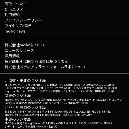
聴取について
配信エリア
利用規約
プライバシーポリシー
ライセンス情報
radiko news
株式会社radikoについて
ニュースリリース
採用情報
特定商取引に関する法律に基づく表示
株式会社メディアプラットフォームラボについて
北海道・東北のラジオ局
ＨＢＣラジオ
ＳＴＶラジオ
AIR-G'（FM北海道）
FM NORTH WAVE
ＲＡＢ青森放送
エフエム青森
IBCラジオ
エフエム岩手
tbcラジオ
Date fm（エフエム仙台）
ABSラジオ
エフエム秋田
YBC山形放送
Rhythm Station エフエム山形
RFCラジオ福島
ふくしまFM
NHK AM（札幌）
NHK AM（仙台）
関東のラジオ局
TBSラジオ
文化放送
ニッポン放送
interfm
TOKYO FM
J-WAVE
ラジオ日本
BAYFM78
NACK5
ＦＭヨコハマ
LuckyFM 茨城放送
CRT栃木放送
RadioBerry
FM GUNMA
NHK AM（東京）
北陸・甲信越のラジオ局
ＢＳＮラジオ
FM NIIGATA
ＫＮＢラジオ
ＦＭとやま
MROラジオ
エフエム石川
FBCラジオ
FM福井
YBSラジオ
FM FUJI
SBCラジオ
ＦＭ長野
NHK AM（東京）
NHK AM（名古屋）
中部のラジオ局
CBCラジオ
東海ラジオ
ぎふチャン
ZIP-FM
FM AICHI
ＦＭ ＧＩＦＵ
SBSラジオ
K-MIX SHIZUOKA
レディオキューブ ＦＭ三重
NHK AM（名古屋）