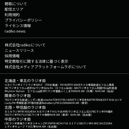
聴取について
配信エリア
利用規約
プライバシーポリシー
ライセンス情報
radiko news
株式会社radikoについて
ニュースリリース
採用情報
特定商取引に関する法律に基づく表示
株式会社メディアプラットフォームラボについて
北海道・東北のラジオ局
ＨＢＣラジオ
ＳＴＶラジオ
AIR-G'（FM北海道）
FM NORTH WAVE
ＲＡＢ青森放送
エフエム青森
IBCラジオ
エフエム岩手
tbcラジオ
Date fm（エフエム仙台）
ABSラジオ
エフエム秋田
YBC山形放送
Rhythm Station エフエム山形
RFCラジオ福島
ふくしまFM
NHK AM（札幌）
NHK AM（仙台）
関東のラジオ局
TBSラジオ
文化放送
ニッポン放送
interfm
TOKYO FM
J-WAVE
ラジオ日本
BAYFM78
NACK5
ＦＭヨコハマ
LuckyFM 茨城放送
CRT栃木放送
RadioBerry
FM GUNMA
NHK AM（東京）
北陸・甲信越のラジオ局
ＢＳＮラジオ
FM NIIGATA
ＫＮＢラジオ
ＦＭとやま
MROラジオ
エフエム石川
FBCラジオ
FM福井
YBSラジオ
FM FUJI
SBCラジオ
ＦＭ長野
NHK AM（東京）
NHK AM（名古屋）
中部のラジオ局
CBCラジオ
東海ラジオ
ぎふチャン
ZIP-FM
FM AICHI
ＦＭ ＧＩＦＵ
SBSラジオ
K-MIX SHIZUOKA
レディオキューブ ＦＭ三重
NHK AM（名古屋）