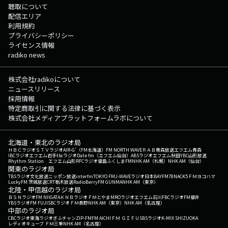
聴取について
配信エリア
利用規約
プライバシーポリシー
ライセンス情報
radiko news
株式会社radikoについて
ニュースリリース
採用情報
特定商取引に関する法律に基づく表示
株式会社メディアプラットフォームラボについて
北海道・東北のラジオ局
ＨＢＣラジオ
ＳＴＶラジオ
AIR-G'（FM北海道）
FM NORTH WAVE
ＲＡＢ青森放送
エフエム青森
IBCラジオ
エフエム岩手
tbcラジオ
Date fm（エフエム仙台）
ABSラジオ
エフエム秋田
YBC山形放送
Rhythm Station エフエム山形
RFCラジオ福島
ふくしまFM
NHK AM（札幌）
NHK AM（仙台）
関東のラジオ局
TBSラジオ
文化放送
ニッポン放送
interfm
TOKYO FM
J-WAVE
ラジオ日本
BAYFM78
NACK5
ＦＭヨコハマ
LuckyFM 茨城放送
CRT栃木放送
RadioBerry
FM GUNMA
NHK AM（東京）
北陸・甲信越のラジオ局
ＢＳＮラジオ
FM NIIGATA
ＫＮＢラジオ
ＦＭとやま
MROラジオ
エフエム石川
FBCラジオ
FM福井
YBSラジオ
FM FUJI
SBCラジオ
ＦＭ長野
NHK AM（東京）
NHK AM（名古屋）
中部のラジオ局
CBCラジオ
東海ラジオ
ぎふチャン
ZIP-FM
FM AICHI
ＦＭ ＧＩＦＵ
SBSラジオ
K-MIX SHIZUOKA
レディオキューブ ＦＭ三重
NHK AM（名古屋）