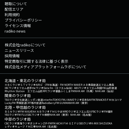
聴取について
配信エリア
利用規約
プライバシーポリシー
ライセンス情報
radiko news
株式会社radikoについて
ニュースリリース
採用情報
特定商取引に関する法律に基づく表示
株式会社メディアプラットフォームラボについて
北海道・東北のラジオ局
ＨＢＣラジオ
ＳＴＶラジオ
AIR-G'（FM北海道）
FM NORTH WAVE
ＲＡＢ青森放送
エフエム青森
IBCラジオ
エフエム岩手
tbcラジオ
Date fm（エフエム仙台）
ABSラジオ
エフエム秋田
YBC山形放送
Rhythm Station エフエム山形
RFCラジオ福島
ふくしまFM
NHK AM（札幌）
NHK AM（仙台）
関東のラジオ局
TBSラジオ
文化放送
ニッポン放送
interfm
TOKYO FM
J-WAVE
ラジオ日本
BAYFM78
NACK5
ＦＭヨコハマ
LuckyFM 茨城放送
CRT栃木放送
RadioBerry
FM GUNMA
NHK AM（東京）
北陸・甲信越のラジオ局
ＢＳＮラジオ
FM NIIGATA
ＫＮＢラジオ
ＦＭとやま
MROラジオ
エフエム石川
FBCラジオ
FM福井
YBSラジオ
FM FUJI
SBCラジオ
ＦＭ長野
NHK AM（東京）
NHK AM（名古屋）
中部のラジオ局
CBCラジオ
東海ラジオ
ぎふチャン
ZIP-FM
FM AICHI
ＦＭ ＧＩＦＵ
SBSラジオ
K-MIX SHIZUOKA
レディオキューブ ＦＭ三重
NHK AM（名古屋）