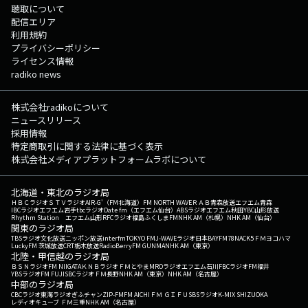
聴取について
配信エリア
利用規約
プライバシーポリシー
ライセンス情報
radiko news
株式会社radikoについて
ニュースリリース
採用情報
特定商取引に関する法律に基づく表示
株式会社メディアプラットフォームラボについて
北海道・東北のラジオ局
ＨＢＣラジオ
ＳＴＶラジオ
AIR-G'（FM北海道）
FM NORTH WAVE
ＲＡＢ青森放送
エフエム青森
IBCラジオ
エフエム岩手
tbcラジオ
Date fm（エフエム仙台）
ABSラジオ
エフエム秋田
YBC山形放送
Rhythm Station エフエム山形
RFCラジオ福島
ふくしまFM
NHK AM（札幌）
NHK AM（仙台）
関東のラジオ局
TBSラジオ
文化放送
ニッポン放送
interfm
TOKYO FM
J-WAVE
ラジオ日本
BAYFM78
NACK5
ＦＭヨコハマ
LuckyFM 茨城放送
CRT栃木放送
RadioBerry
FM GUNMA
NHK AM（東京）
北陸・甲信越のラジオ局
ＢＳＮラジオ
FM NIIGATA
ＫＮＢラジオ
ＦＭとやま
MROラジオ
エフエム石川
FBCラジオ
FM福井
YBSラジオ
FM FUJI
SBCラジオ
ＦＭ長野
NHK AM（東京）
NHK AM（名古屋）
中部のラジオ局
CBCラジオ
東海ラジオ
ぎふチャン
ZIP-FM
FM AICHI
ＦＭ ＧＩＦＵ
SBSラジオ
K-MIX SHIZUOKA
レディオキューブ ＦＭ三重
NHK AM（名古屋）