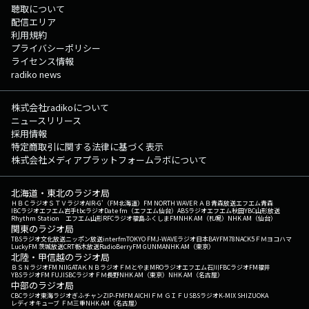
聴取について
配信エリア
利用規約
プライバシーポリシー
ライセンス情報
radiko news
株式会社radikoについて
ニュースリリース
採用情報
特定商取引に関する法律に基づく表示
株式会社メディアプラットフォームラボについて
北海道・東北のラジオ局
ＨＢＣラジオ
ＳＴＶラジオ
AIR-G'（FM北海道）
FM NORTH WAVE
ＲＡＢ青森放送
エフエム青森
IBCラジオ
エフエム岩手
tbcラジオ
Date fm（エフエム仙台）
ABSラジオ
エフエム秋田
YBC山形放送
Rhythm Station エフエム山形
RFCラジオ福島
ふくしまFM
NHK AM（札幌）
NHK AM（仙台）
関東のラジオ局
TBSラジオ
文化放送
ニッポン放送
interfm
TOKYO FM
J-WAVE
ラジオ日本
BAYFM78
NACK5
ＦＭヨコハマ
LuckyFM 茨城放送
CRT栃木放送
RadioBerry
FM GUNMA
NHK AM（東京）
北陸・甲信越のラジオ局
ＢＳＮラジオ
FM NIIGATA
ＫＮＢラジオ
ＦＭとやま
MROラジオ
エフエム石川
FBCラジオ
FM福井
YBSラジオ
FM FUJI
SBCラジオ
ＦＭ長野
NHK AM（東京）
NHK AM（名古屋）
中部のラジオ局
CBCラジオ
東海ラジオ
ぎふチャン
ZIP-FM
FM AICHI
ＦＭ ＧＩＦＵ
SBSラジオ
K-MIX SHIZUOKA
レディオキューブ ＦＭ三重
NHK AM（名古屋）