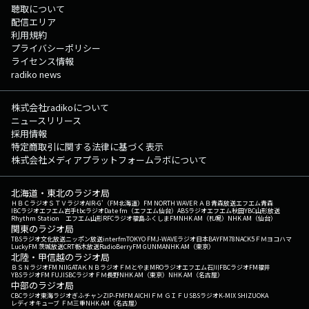
聴取について
配信エリア
利用規約
プライバシーポリシー
ライセンス情報
radiko news
株式会社radikoについて
ニュースリリース
採用情報
特定商取引に関する法律に基づく表示
株式会社メディアプラットフォームラボについて
北海道・東北のラジオ局
ＨＢＣラジオ
ＳＴＶラジオ
AIR-G'（FM北海道）
FM NORTH WAVE
ＲＡＢ青森放送
エフエム青森
IBCラジオ
エフエム岩手
tbcラジオ
Date fm（エフエム仙台）
ABSラジオ
エフエム秋田
YBC山形放送
Rhythm Station エフエム山形
RFCラジオ福島
ふくしまFM
NHK AM（札幌）
NHK AM（仙台）
関東のラジオ局
TBSラジオ
文化放送
ニッポン放送
interfm
TOKYO FM
J-WAVE
ラジオ日本
BAYFM78
NACK5
ＦＭヨコハマ
LuckyFM 茨城放送
CRT栃木放送
RadioBerry
FM GUNMA
NHK AM（東京）
北陸・甲信越のラジオ局
ＢＳＮラジオ
FM NIIGATA
ＫＮＢラジオ
ＦＭとやま
MROラジオ
エフエム石川
FBCラジオ
FM福井
YBSラジオ
FM FUJI
SBCラジオ
ＦＭ長野
NHK AM（東京）
NHK AM（名古屋）
中部のラジオ局
CBCラジオ
東海ラジオ
ぎふチャン
ZIP-FM
FM AICHI
ＦＭ ＧＩＦＵ
SBSラジオ
K-MIX SHIZUOKA
レディオキューブ ＦＭ三重
NHK AM（名古屋）