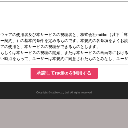
（月）27:00～28:30
ッポン0（ZERO）
承諾してradikoを利用する
Copyright © radiko co., Ltd. All rights reserved