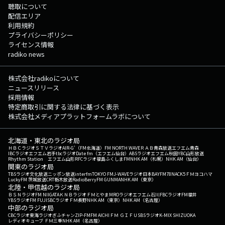
聴取について
配信エリア
利用規約
プライバシーポリシー
ライセンス情報
radiko news
株式会社radikoについて
ニュースリリース
採用情報
特定商取引に関する法律に基づく表示
株式会社メディアプラットフォームラボについて
北海道・東北のラジオ局
ＨＢＣラジオ
ＳＴＶラジオ
AIR-G'（FM北海道）
FM NORTH WAVE
ＲＡＢ青森放送
エフエム青森
IBCラジオ
エフエム岩手
tbcラジオ
Date fm（エフエム仙台）
ABSラジオ
エフエム秋田
YBC山形放送
Rhythm Station エフエム山形
RFCラジオ福島
ふくしまFM
NHK AM（札幌）
NHK AM（仙台）
関東のラジオ局
TBSラジオ
文化放送
ニッポン放送
interfm
TOKYO FM
J-WAVE
ラジオ日本
BAYFM78
NACK5
ＦＭヨコハマ
LuckyFM 茨城放送
CRT栃木放送
RadioBerry
FM GUNMA
NHK AM（東京）
北陸・甲信越のラジオ局
ＢＳＮラジオ
FM NIIGATA
ＫＮＢラジオ
ＦＭとやま
MROラジオ
エフエム石川
FBCラジオ
FM福井
YBSラジオ
FM FUJI
SBCラジオ
ＦＭ長野
NHK AM（東京）
NHK AM（名古屋）
中部のラジオ局
CBCラジオ
東海ラジオ
ぎふチャン
ZIP-FM
FM AICHI
ＦＭ ＧＩＦＵ
SBSラジオ
K-MIX SHIZUOKA
レディオキューブ ＦＭ三重
NHK AM（名古屋）