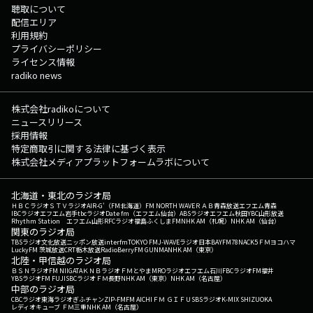
聴取について
配信エリア
利用規約
プライバシーポリシー
ライセンス情報
radiko news
株式会社radikoについて
ニュースリリース
採用情報
特定商取引に関する法律に基づく表示
株式会社メディアプラットフォームラボについて
北海道・東北のラジオ局
ＨＢＣラジオ
ＳＴＶラジオ
AIR-G'（FM北海道）
FM NORTH WAVE
ＲＡＢ青森放送
エフエム青森
IBCラジオ
エフエム岩手
tbcラジオ
Date fm（エフエム仙台）
ABSラジオ
エフエム秋田
YBC山形放送
Rhythm Station エフエム山形
RFCラジオ福島
ふくしまFM
NHK AM（札幌）
NHK AM（仙台）
関東のラジオ局
TBSラジオ
文化放送
ニッポン放送
interfm
TOKYO FM
J-WAVE
ラジオ日本
BAYFM78
NACK5
ＦＭヨコハマ
LuckyFM 茨城放送
CRT栃木放送
RadioBerry
FM GUNMA
NHK AM（東京）
北陸・甲信越のラジオ局
ＢＳＮラジオ
FM NIIGATA
ＫＮＢラジオ
ＦＭとやま
MROラジオ
エフエム石川
FBCラジオ
FM福井
YBSラジオ
FM FUJI
SBCラジオ
ＦＭ長野
NHK AM（東京）
NHK AM（名古屋）
中部のラジオ局
CBCラジオ
東海ラジオ
ぎふチャン
ZIP-FM
FM AICHI
ＦＭ ＧＩＦＵ
SBSラジオ
K-MIX SHIZUOKA
レディオキューブ ＦＭ三重
NHK AM（名古屋）