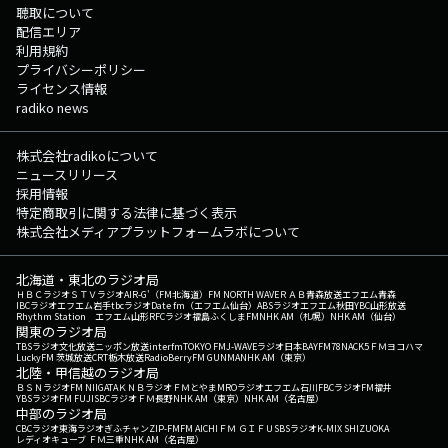
聴取について
配信エリア
利用規約
プライバシーポリシー
ライセンス情報
radiko news
株式会社radikoについて
ニュースリリース
採用情報
特定商取引に関する法律に基づく表示
株式会社メディアプラットフォームラボについて
北海道・東北のラジオ局
ＨＢＣラジオ
ＳＴＶラジオ
AIR-G'（FM北海道）
FM NORTH WAVE
ＲＡＢ青森放送
エフエム青森
IBCラジオ
エフエム岩手
tbcラジオ
Date fm（エフエム仙台）
ABSラジオ
エフエム秋田
YBC山形放送
Rhythm Station エフエム山形
RFCラジオ福島
ふくしまFM
NHK AM（札幌）
NHK AM（仙台）
関東のラジオ局
TBSラジオ
文化放送
ニッポン放送
interfm
TOKYO FM
J-WAVE
ラジオ日本
BAYFM78
NACK5
ＦＭヨコハマ
LuckyFM 茨城放送
CRT栃木放送
RadioBerry
FM GUNMA
NHK AM（東京）
北陸・甲信越のラジオ局
ＢＳＮラジオ
FM NIIGATA
ＫＮＢラジオ
ＦＭとやま
MROラジオ
エフエム石川
FBCラジオ
FM福井
YBSラジオ
FM FUJI
SBCラジオ
ＦＭ長野
NHK AM（東京）
NHK AM（名古屋）
中部のラジオ局
CBCラジオ
東海ラジオ
ぎふチャン
ZIP-FM
FM AICHI
ＦＭ ＧＩＦＵ
SBSラジオ
K-MIX SHIZUOKA
レディオキューブ ＦＭ三重
NHK AM（名古屋）