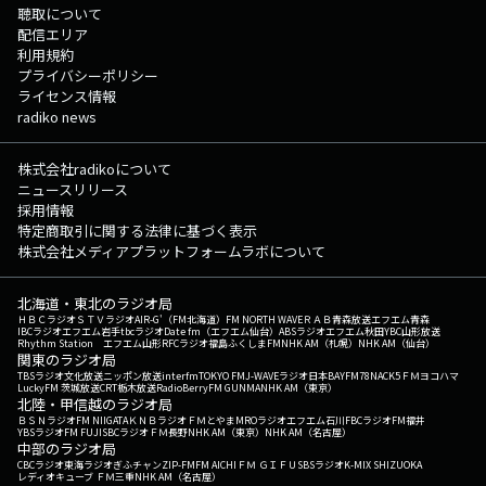
聴取について
配信エリア
利用規約
プライバシーポリシー
ライセンス情報
radiko news
株式会社radikoについて
ニュースリリース
採用情報
特定商取引に関する法律に基づく表示
株式会社メディアプラットフォームラボについて
北海道・東北のラジオ局
ＨＢＣラジオ
ＳＴＶラジオ
AIR-G'（FM北海道）
FM NORTH WAVE
ＲＡＢ青森放送
エフエム青森
IBCラジオ
エフエム岩手
tbcラジオ
Date fm（エフエム仙台）
ABSラジオ
エフエム秋田
YBC山形放送
Rhythm Station エフエム山形
RFCラジオ福島
ふくしまFM
NHK AM（札幌）
NHK AM（仙台）
関東のラジオ局
TBSラジオ
文化放送
ニッポン放送
interfm
TOKYO FM
J-WAVE
ラジオ日本
BAYFM78
NACK5
ＦＭヨコハマ
LuckyFM 茨城放送
CRT栃木放送
RadioBerry
FM GUNMA
NHK AM（東京）
北陸・甲信越のラジオ局
ＢＳＮラジオ
FM NIIGATA
ＫＮＢラジオ
ＦＭとやま
MROラジオ
エフエム石川
FBCラジオ
FM福井
YBSラジオ
FM FUJI
SBCラジオ
ＦＭ長野
NHK AM（東京）
NHK AM（名古屋）
中部のラジオ局
CBCラジオ
東海ラジオ
ぎふチャン
ZIP-FM
FM AICHI
ＦＭ ＧＩＦＵ
SBSラジオ
K-MIX SHIZUOKA
レディオキューブ ＦＭ三重
NHK AM（名古屋）