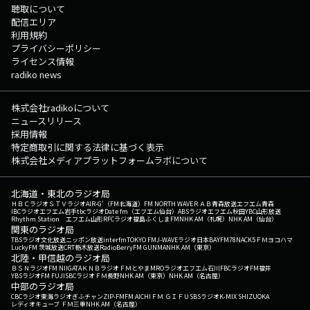
聴取について
配信エリア
利用規約
プライバシーポリシー
ライセンス情報
radiko news
株式会社radikoについて
ニュースリリース
採用情報
特定商取引に関する法律に基づく表示
株式会社メディアプラットフォームラボについて
北海道・東北のラジオ局
ＨＢＣラジオ
ＳＴＶラジオ
AIR-G'（FM北海道）
FM NORTH WAVE
ＲＡＢ青森放送
エフエム青森
IBCラジオ
エフエム岩手
tbcラジオ
Date fm（エフエム仙台）
ABSラジオ
エフエム秋田
YBC山形放送
Rhythm Station エフエム山形
RFCラジオ福島
ふくしまFM
NHK AM（札幌）
NHK AM（仙台）
関東のラジオ局
TBSラジオ
文化放送
ニッポン放送
interfm
TOKYO FM
J-WAVE
ラジオ日本
BAYFM78
NACK5
ＦＭヨコハマ
LuckyFM 茨城放送
CRT栃木放送
RadioBerry
FM GUNMA
NHK AM（東京）
北陸・甲信越のラジオ局
ＢＳＮラジオ
FM NIIGATA
ＫＮＢラジオ
ＦＭとやま
MROラジオ
エフエム石川
FBCラジオ
FM福井
YBSラジオ
FM FUJI
SBCラジオ
ＦＭ長野
NHK AM（東京）
NHK AM（名古屋）
中部のラジオ局
CBCラジオ
東海ラジオ
ぎふチャン
ZIP-FM
FM AICHI
ＦＭ ＧＩＦＵ
SBSラジオ
K-MIX SHIZUOKA
レディオキューブ ＦＭ三重
NHK AM（名古屋）