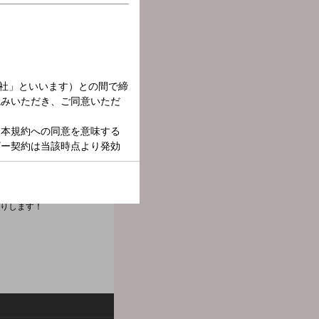
アスつくばLucky
送りします！