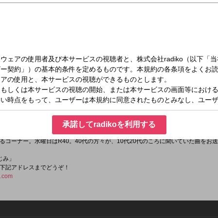
（水）15:00～16:00
ィが個性豊かなトークと音楽で綴るミュージックワイドプログラム。火曜・水曜はイー
イーアスつくばLucky Studioからから生放送！
承諾してradikoを利用する
るコーナー。水曜日はR40。40代の方々が、10代20代のころに聞いていた曲をお
」
じみ」
下記アドレスまでどうぞ！
i.com