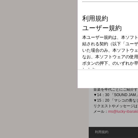
放送局
放送時間
2025年7月16日
番組名
MUSIC STATE
曜日変わりのパーソナリテ
Studioから公開生放送！ 
▼13：30 「Music R」
音楽を年代ごとにご紹介す
▼14：30 「SOUND JAM
▼15：20 「マシコの青な
リクエストやメッセージは
メール：
ms@lucky-ibarak
利用規約