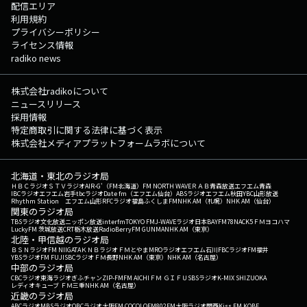
配信エリア
利用規約
プライバシーポリシー
ライセンス情報
radiko news
株式会社radikoについて
ニュースリリース
採用情報
特定商取引に関する法律に基づく表示
株式会社メディアプラットフォームラボについて
北海道・東北のラジオ局
ＨＢＣラジオ
ＳＴＶラジオ
AIR-G'（FM北海道）
FM NORTH WAVE
ＲＡＢ青森放送
エフエム青森
IBCラジオ
エフエム岩手
tbcラジオ
Date fm（エフエム仙台）
ABSラジオ
エフエム秋田
YBC山形放送
Rhythm Station エフエム山形
RFCラジオ福島
ふくしまFM
NHK AM（札幌）
NHK AM（仙台）
関東のラジオ局
TBSラジオ
文化放送
ニッポン放送
interfm
TOKYO FM
J-WAVE
ラジオ日本
BAYFM78
NACK5
ＦＭヨコハマ
LuckyFM 茨城放送
CRT栃木放送
RadioBerry
FM GUNMA
NHK AM（東京）
北陸・甲信越のラジオ局
ＢＳＮラジオ
FM NIIGATA
ＫＮＢラジオ
ＦＭとやま
MROラジオ
エフエム石川
FBCラジオ
FM福井
YBSラジオ
FM FUJI
SBCラジオ
ＦＭ長野
NHK AM（東京）
NHK AM（名古屋）
中部のラジオ局
CBCラジオ
東海ラジオ
ぎふチャン
ZIP-FM
FM AICHI
ＦＭ ＧＩＦＵ
SBSラジオ
K-MIX SHIZUOKA
レディオキューブ ＦＭ三重
NHK AM（名古屋）
近畿のラジオ局
ABCラジオ
MBSラジオ
OBCラジオ大阪
FM COCOLO
FM802
FM大阪
ラジオ関西
Kiss FM KOBE