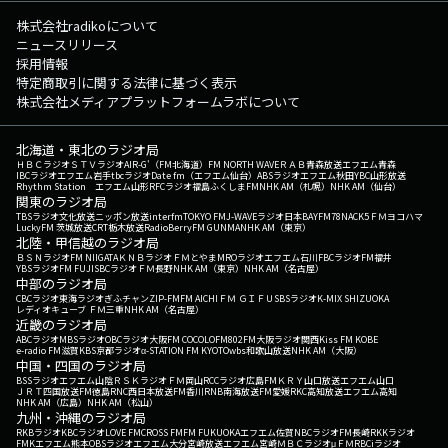
株式会社radikoについて
ニュースリリース
採用情報
特定商取引に関する法律に基づく表示
株式会社メディアプラットフォームラボについて
北海道・東北のラジオ局
ＨＢＣラジオ
ＳＴＶラジオ
AIR-G'（FM北海道）
FM NORTH WAVE
ＲＡＢ青森放送
エフエム青森
IBCラジオ
エフエム岩手
tbcラジオ
Date fm（エフエム仙台）
ABSラジオ
エフエム秋田
YBC山形放送
Rhythm Station エフエム山形
RFCラジオ福島
ふくしまFM
NHK AM（札幌）
NHK AM（仙台）
関東のラジオ局
TBSラジオ
文化放送
ニッポン放送
interfm
TOKYO FM
J-WAVE
ラジオ日本
BAYFM78
NACK5
ＦＭヨコハマ
LuckyFM 茨城放送
CRT栃木放送
RadioBerry
FM GUNMA
NHK AM（東京）
北陸・甲信越のラジオ局
ＢＳＮラジオ
FM NIIGATA
ＫＮＢラジオ
ＦＭとやま
MROラジオ
エフエム石川
FBCラジオ
FM福井
YBSラジオ
FM FUJI
SBCラジオ
ＦＭ長野
NHK AM（東京）
NHK AM（名古屋）
中部のラジオ局
CBCラジオ
東海ラジオ
ぎふチャン
ZIP-FM
FM AICHI
ＦＭ ＧＩＦＵ
SBSラジオ
K-MIX SHIZUOKA
レディオキューブ ＦＭ三重
NHK AM（名古屋）
近畿のラジオ局
ABCラジオ
MBSラジオ
OBCラジオ大阪
FM COCOLO
FM802
FM大阪
ラジオ関西
Kiss FM KOBE
e-radio FM滋賀
KBS京都ラジオ
α-STATION FM KYOTO
wbs和歌山放送
NHK AM（大阪）
中国・四国のラジオ局
BSSラジオ
エフエム山陰
ＲＳＫラジオ
ＦＭ岡山
RCCラジオ
広島FM
ＫＲＹ山口放送
エフエム山口
ＪＲＴ四国放送
FM徳島
RNC西日本放送
FM香川
RNB南海放送
FM愛媛
RKC高知放送
エフエム高知
NHK AM（広島）
NHK AM（松山）
九州・沖縄のラジオ局
RKBラジオ
KBCラジオ
LOVE FM
CROSS FM
FM FUKUOKA
エフエム佐賀
NBCラジオ
FM長崎
RKKラジオ
FMKエフエム熊本
OBSラジオ
エフエム大分
宮崎放送
エフエム宮崎
ＭＢＣラジオ
μＦＭ
RBCiラジオ