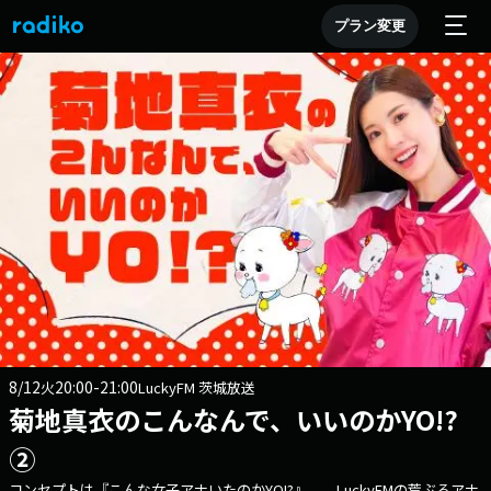
プラン変更
8/12
20:00-21:00
火
LuckyFM 茨城放送
菊地真衣のこんなんで、いいのかYO!?
②
コンセプトは『こんな女子アナいたのかYO!?』。 LuckyFMの荒ぶるアナ