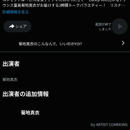
ウンス室長菊地真衣がお届けする2時間トークバラエティー！ リスナー
参加型コーナーや、アナウンサー生命をかけた過去の暴露ばなしに失敗談
詳細情報を見る
も赤裸々告白。 チャレンジ企画にコラボ企画、ときにぐだぐだ、ときに
社会派！？なんでもアリな番組に聴いたらひとこと『いいのかYO！？』
配信が終了
シェア
と言っちゃうかも！？ 聴く人に勇気と希望と笑いをお届けする（という
しました
気持ちで本人はやっている）プログラム、あなたも今宵YOチェック☆
★☆放送内YO☆★ ▽20：00～リクエストでいいのかYO!? 『子どもを
寝かしつけたばかりだけどパンクロック聴いてもいいのかYO!?』『全然番
菊地真衣のこんなんで、いいのかYO!?
組の雰囲気に合わないけどしっとりしたバラード聴いてもいいのかYO!?』
etc…など、〇〇でいいのかYO!?とひとこと選曲理由を添えたリクエスト
を募集中。時報明けにお届けします。 ▽20：15～ほんの気持ちで
出演者
す。 かつて、お詫びのしるしとして羊羹を贈る時代があった―。そんな
YOかんは、いまやトーストに乗るくらい気軽なお菓子へと進化した！リ
スナーからは、このお菓子のきくち『YOかんシート』を贈るくらいがち
菊地真衣
ょうどいい軽めの『ごめんなさい』メールを募集、紹介するコーナー。
YOかんシートのプレゼントも！ ▽20：35～YO喜利 毎回お題に沿っ
出演者の追加情報
た回答を送っていただく『YO!?』の大喜利。テーマよりもメールが届く超
人気コーナー。放送前日が回答締め切り。あなたも挑戦してみYO☆
各コーナーへのお便りは放送前日が締め切り。 当日はテーマメッセージ
をおまちしております。 メッセージは下記アドレスまでどうぞ！ メー
菊地真衣
ル：yo@lucky-ibaraki.com Xは ＃いいのかYO で盛り上げYO！め
ざせ、日本のトレンド！
by ARTIST COMMONS