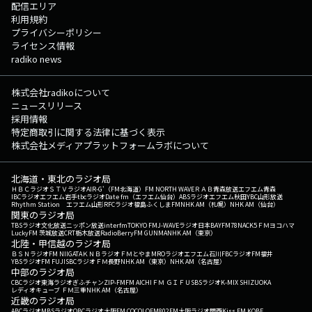
配信エリア
利用規約
プライバシーポリシー
ライセンス情報
radiko news
株式会社radikoについて
ニュースリリース
採用情報
特定商取引に関する法律に基づく表示
株式会社メディアプラットフォームラボについて
北海道・東北のラジオ局
ＨＢＣラジオ
ＳＴＶラジオ
AIR-G'（FM北海道）
FM NORTH WAVE
ＲＡＢ青森放送
エフエム青森
IBCラジオ
エフエム岩手
tbcラジオ
Date fm（エフエム仙台）
ABSラジオ
エフエム秋田
YBC山形放送
Rhythm Station エフエム山形
RFCラジオ福島
ふくしまFM
NHK AM（札幌）
NHK AM（仙台）
関東のラジオ局
TBSラジオ
文化放送
ニッポン放送
interfm
TOKYO FM
J-WAVE
ラジオ日本
BAYFM78
NACK5
ＦＭヨコハマ
LuckyFM 茨城放送
CRT栃木放送
RadioBerry
FM GUNMA
NHK AM（東京）
北陸・甲信越のラジオ局
ＢＳＮラジオ
FM NIIGATA
ＫＮＢラジオ
ＦＭとやま
MROラジオ
エフエム石川
FBCラジオ
FM福井
YBSラジオ
FM FUJI
SBCラジオ
ＦＭ長野
NHK AM（東京）
NHK AM（名古屋）
中部のラジオ局
CBCラジオ
東海ラジオ
ぎふチャン
ZIP-FM
FM AICHI
ＦＭ ＧＩＦＵ
SBSラジオ
K-MIX SHIZUOKA
レディオキューブ ＦＭ三重
NHK AM（名古屋）
近畿のラジオ局
ABCラジオ
MBSラジオ
OBCラジオ大阪
FM COCOLO
FM802
FM大阪
ラジオ関西
Kiss FM KOBE