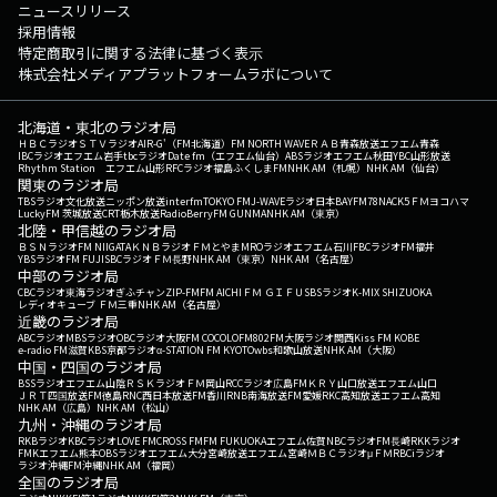
ニュースリリース
採用情報
特定商取引に関する法律に基づく表示
株式会社メディアプラットフォームラボについて
北海道・東北のラジオ局
ＨＢＣラジオ
ＳＴＶラジオ
AIR-G'（FM北海道）
FM NORTH WAVE
ＲＡＢ青森放送
エフエム青森
IBCラジオ
エフエム岩手
tbcラジオ
Date fm（エフエム仙台）
ABSラジオ
エフエム秋田
YBC山形放送
Rhythm Station エフエム山形
RFCラジオ福島
ふくしまFM
NHK AM（札幌）
NHK AM（仙台）
関東のラジオ局
TBSラジオ
文化放送
ニッポン放送
interfm
TOKYO FM
J-WAVE
ラジオ日本
BAYFM78
NACK5
ＦＭヨコハマ
LuckyFM 茨城放送
CRT栃木放送
RadioBerry
FM GUNMA
NHK AM（東京）
北陸・甲信越のラジオ局
ＢＳＮラジオ
FM NIIGATA
ＫＮＢラジオ
ＦＭとやま
MROラジオ
エフエム石川
FBCラジオ
FM福井
YBSラジオ
FM FUJI
SBCラジオ
ＦＭ長野
NHK AM（東京）
NHK AM（名古屋）
中部のラジオ局
CBCラジオ
東海ラジオ
ぎふチャン
ZIP-FM
FM AICHI
ＦＭ ＧＩＦＵ
SBSラジオ
K-MIX SHIZUOKA
レディオキューブ ＦＭ三重
NHK AM（名古屋）
近畿のラジオ局
ABCラジオ
MBSラジオ
OBCラジオ大阪
FM COCOLO
FM802
FM大阪
ラジオ関西
Kiss FM KOBE
e-radio FM滋賀
KBS京都ラジオ
α-STATION FM KYOTO
wbs和歌山放送
NHK AM（大阪）
中国・四国のラジオ局
BSSラジオ
エフエム山陰
ＲＳＫラジオ
ＦＭ岡山
RCCラジオ
広島FM
ＫＲＹ山口放送
エフエム山口
ＪＲＴ四国放送
FM徳島
RNC西日本放送
FM香川
RNB南海放送
FM愛媛
RKC高知放送
エフエム高知
NHK AM（広島）
NHK AM（松山）
九州・沖縄のラジオ局
RKBラジオ
KBCラジオ
LOVE FM
CROSS FM
FM FUKUOKA
エフエム佐賀
NBCラジオ
FM長崎
RKKラジオ
FMKエフエム熊本
OBSラジオ
エフエム大分
宮崎放送
エフエム宮崎
ＭＢＣラジオ
μＦＭ
RBCiラジオ
ラジオ沖縄
FM沖縄
NHK AM（福岡）
全国のラジオ局