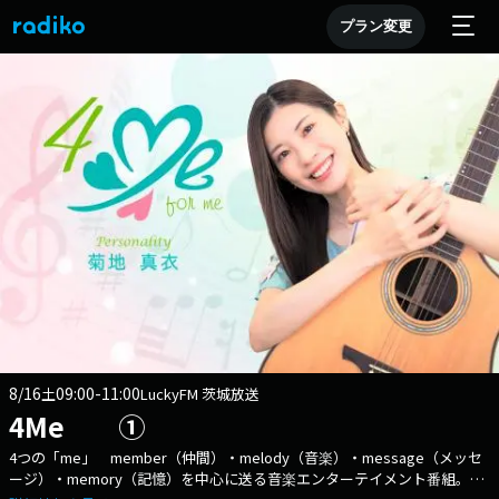
プラン変更
8/16
09:00-11:00
土
LuckyFM 茨城放送
4Me ①
4つの「me」 member（仲間）・melody（音楽）・message（メッセ
ージ）・memory（記憶）を中心に送る音楽エンターテイメント番組。