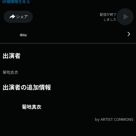
茨城放送アナウンサーの菊地真衣と一緒に音楽を知って、楽しんで。 聞
詳細情報を見る
いているひとりひとり=「for me」にとって、プラスになる時間をお届け
します。 ▼9:40 「memorize」 音楽トピックを紹介するコーナー。
配信が終了
シェア
毎月第1週目は音楽メディアBARKS編集部 に気になる音楽トピックを伺い
しました
ます。 ▼10:15 「Me too!?MUSIC」 1か月間同じテーマで募集した
リクエストをお届け。私が好き！と思った曲が誰かにとっても好きになる
かも？ ▼11:40 「マイプレイリスト」 アーティストや茨城放送に
4Me
関係のあるパーソナリティがそれぞれのテーマで選曲したプレイリストを
選曲理由とともに紹介しています。 ▼12:00 「melody+」 アーテ
ィストへのインタビューや新譜特集など、メロディをちょこっとプラスす
出演者
る「めろたす」、毎月第一週目は菊地真衣がギターに挑戦中！ メー
ル：4me@lucky-ibaraki.com 番組X @4me_ibs ハッシュタグ
#4mekiku
菊地真衣
出演者の追加情報
菊地真衣
by ARTIST COMMONS